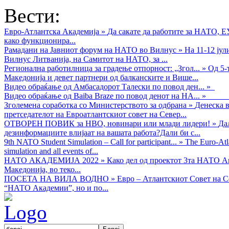
Вести:
Евро-Атлантска Академија
»
Да сакате да работите за НАТО, 
како функционира...
Рамадани на Јавниот форум на НАТО во Вилнус
»
На 11-12 ју
Вилнус Литванија, на Самитот на НАТО, за ...
Регионална работилница за градење отпорност: „Згол...
»
Од 5-
Македонија и девет партнери од балканските и Више...
Видео обраќањe од Амбасадорот Талески по повод ден...
»
Видео обраќање од Baiba Braze по повод денот на НА...
»
Зголемена соработка со Министерството за одбрана
»
Денеска в
претседателот на Евроатлантскиот совет на Север...
ОТВОРЕН ПОВИК за НВО, новинари или млади лидери!
»
Да
дезинформациите влијаат на вашата работа?Дали би с...
9th NATO Student Simulation – Call for participant...
»
The Euro-Atla
simulation and all events of...
НАТО АКАДЕМИЈА 2022
»
Како дел од проектот 3та НАТО Ак
Македонија, во теко...
ПОСЕТА НА ВИЛА ВОДНО
»
Евро – Атлантскиот Совет на С
“НАТО Академии”, но и по...