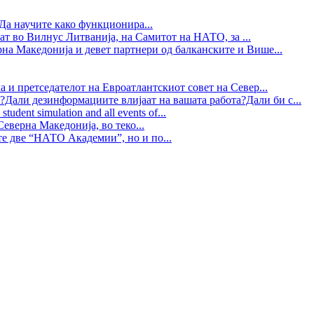
Да научите како функционира...
ат во Вилнус Литванија, на Самитот на НАТО, за ...
рна Македонија и девет партнери од балканските и Више...
 и претседателот на Евроатлантскиот совет на Север...
?Дали дезинформациите влијаат на вашата работа?Дали би с...
tudent simulation and all events of...
еверна Македонија, во теко...
те две “НАТО Академии”, но и по...