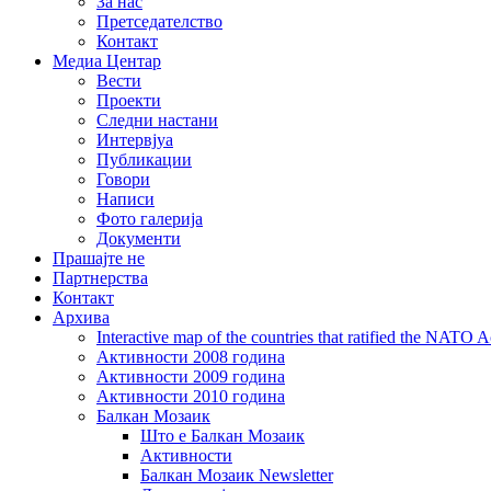
За нас
Претседателство
Контакт
Медиа Центар
Вести
Проекти
Следни настани
Интервјуа
Публикации
Говори
Написи
Фото галерија
Документи
Прашајте не
Партнерства
Контакт
Архива
Interactive map of the countries that ratified the NATO 
Активности 2008 година
Активности 2009 година
Активности 2010 година
Балкан Мозаик
Што е Балкан Мозаик
Активности
Балкан Мозаик Newsletter