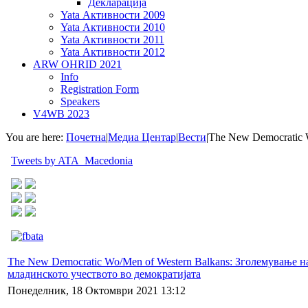
Декларација
Yata Активности 2009
Yata Активности 2010
Yata Активности 2011
Yata Активности 2012
ARW OHRID 2021
Info
Registration Form
Speakers
V4WB 2023
You are here:
Почетна
|
Медиа Центар
|
Вести
|
The New Democratic 
Tweets by ATA_Macedonia
The New Democratic Wo/Men of Western Balkans: Зголемување н
младинското учеството во демократијата
Понеделник, 18 Октомври 2021 13:12