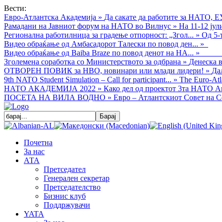
Вести:
Евро-Атлантска Академија
»
Да сакате да работите за НАТО, Е
Рамадани на Јавниот форум на НАТО во Вилнус
»
На 11-12 ју
Регионална работилница за градење отпорност: „Згол...
»
Од 5-
Видео обраќањe од Амбасадорот Талески по повод ден...
»
Видео обраќање од Baiba Braze по повод денот на НА...
»
Зголемена соработка со Министерството за одбрана
»
Денеска в
ОТВОРЕН ПОВИК за НВО, новинари или млади лидери!
»
Да
9th NATO Student Simulation – Call for participant...
»
The Euro-Atla
НАТО АКАДЕМИЈА 2022
»
Како дел од проектот 3та НАТО Ак
ПОСЕТА НА ВИЛА ВОДНО
»
Евро – Атлантскиот Совет на С
Почетна
За нас
АТА
Претседател
Генерален секретар
Претседателство
Бизнис клуб
Поддржувачи
YATA