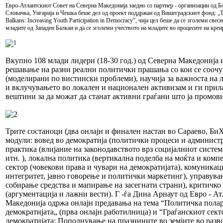
Евро-Атлантскиот Совет на Северна Македонија заедно со партнер - организации од Б
Словачка, Унгарија и Чешка беше дел од проект поддржан од Вишеградскиот фонд: „
Balkans: Increasing Youth Participation in Democracy”, чија цел беше да се зголеми свес
младите од Западен Балкан и да се зголеми учеството на младите во процесите на кре
Вкупно 108 млади лидери (18-30 год.) од Северна Македонија и
решавање на разни реални политички прашања со кои се сооч
(моделирани по вистински проблеми), научија за важноста на 
и вклучувањето во локален и национален активизам и ги прила
вештини за да можат да станат активни граѓани што ја промови
Трите состаноци (два онлајн и финален настан во Сараево, БиХ
модули: вовед во демократија (политички процеси и администр
практика (влијание на законодавството врз социјалниот систе
итн. ), локална политика (вертикална поделба на моќта и комп
сектор (човекови права и чувари на демократијата), комуникац
интегритет, јавно говорење и политички маркетинг), управува
собирање средства и мапирање на засегнати страни), критичк
(аргументација и лажни вести). Г -ѓа Дина Арнаут од Евро - А
Македонија одржа онлајн предавања на тема “Политичка полари
демократијата„ (прва онлајн работилница) и “Граѓанскиот сект
демократијата: Пополнување на празнините во земјите во разво