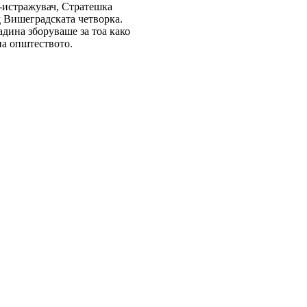
 -истражувач, Стратешка
д Вишеградската четворка.
адина зборуваше за тоа како
на општеството.