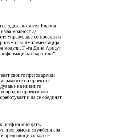
 се одржа во хотел Европа
 имаа можност да
тот: Управување со проекти и
орциумот за имплементација
ва модули. Г -ѓа Дина Арнаут
езинформациски наративи“.
уваат своите преговарачки
во рамките на проектот.
едување на нивните
еѓународни проекти кои
оработуваат и да се обединат
к -шеф на мисијата,
ут, програмски службеник за
е предизвици со кои се