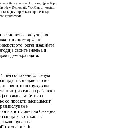
осна и Херцеговина, Полска, Црна Гора,
The New Democratic Wo/Men of Western
носта за демократските процеси кај
ирање политики.
 регионот се вклучија во
уваат нивните држави
лидерството, организацијата
годија своите знаења и
раат демократијата.
), беа составени од седум
ација), законодавство во
м, деловното опкружување
етенции), активен граѓански
ија и кампањи (етика и
ње со проекти (менаџмент,
о размислување
тлантскиот Совет на Северна
зација како закана за
ор како чувар на
ј“ (втора онлајн