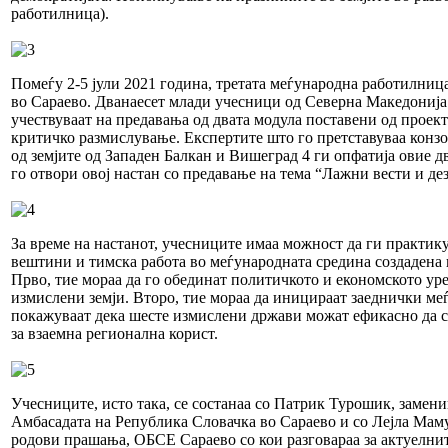
работилница).
Помеѓу 2-5 јули 2021 година, третата меѓународна работилница
во Сараево. Дванаесет млади учесници од Северна Македонија
учествуваат на предавања од двата модула поставени од проек
критичко размислување. Експертите што го претставуваа конз
од земјите од Западен Балкан и Вишеград 4 ги опфатија овие д
го отвори овој настан со предавање на тема “Лажни вести и д
За време на настанот, учесниците имаа можност да ги практик
вештини и тимска работа во меѓународната средина создадена 
Прво, тие мораа да го обединат политичкото и економското ур
измислени земји. Второ, тие мораа да иницираат заеднички м
покажуваат дека шесте измислени држави можат ефикасно да с
за взаемна регионална корист.
Учесниците, исто така, се состанаа со Патрик Турошик, замени
Амбасадата на Република Словачка во Сараево и со Лејла Мам
родови прашања, ОБСЕ Сараево со кои разговараа за актуелнит