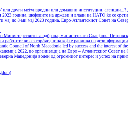
У или други меѓународни или домашни институции, агенции...? 
ли 2023 година, шефовите на држави и влади на НАТО ќе се сретн
ти мај до 8-ми мај 2023 година, Евро-Атлантскиот Совет на Севе
о Министерството за одбрана, министерката Славјанка Петровска
ли работите во сектор/заедница која е ранлива на дезинформации
ntic Council of North Macedonia led by success and the interest of the s
адемија 2022, во организација на Евро – Атлантскиот Совет на С
еверна Македонија воден од огромниот интерес и успех на први