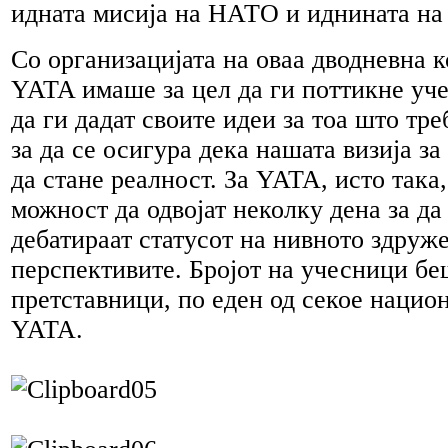
идната мисија на НАТО и иднината на
Со организацијата на оваа дводневна 
YATA имаше за цел да ги поттикне уч
да ги дадат своите идеи за тоа што тре
за да се осигура дека нашата визија з
да стане реалност. За YATA, исто така
можност да одвојат неколку дена за да
дебатираат статусот на нивното здруж
перспективите. Бројот на учесници бе
претставници, по еден од секое национ
YATA.