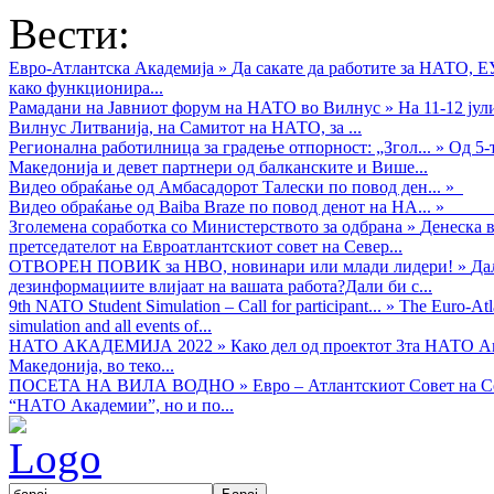
Вести:
Евро-Атлантска Академија
»
Да сакате да работите за НАТО, 
како функционира...
Рамадани на Јавниот форум на НАТО во Вилнус
»
На 11-12 ју
Вилнус Литванија, на Самитот на НАТО, за ...
Регионална работилница за градење отпорност: „Згол...
»
Од 5-
Македонија и девет партнери од балканските и Више...
Видео обраќањe од Амбасадорот Талески по повод ден...
»
Видео обраќање од Baiba Braze по повод денот на НА...
»
Зголемена соработка со Министерството за одбрана
»
Денеска в
претседателот на Евроатлантскиот совет на Север...
ОТВОРЕН ПОВИК за НВО, новинари или млади лидери!
»
Да
дезинформациите влијаат на вашата работа?Дали би с...
9th NATO Student Simulation – Call for participant...
»
The Euro-Atla
simulation and all events of...
НАТО АКАДЕМИЈА 2022
»
Како дел од проектот 3та НАТО Ак
Македонија, во теко...
ПОСЕТА НА ВИЛА ВОДНО
»
Евро – Атлантскиот Совет на С
“НАТО Академии”, но и по...