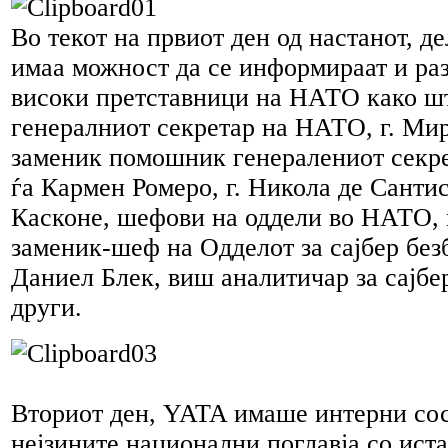
Во текот на првиот ден од настанот, д
имаа можност да се информираат и раз
високи претставници на НАТО како шт
генералниот секретар на НАТО, г. Ми
заменик помошник генералениот секре
ѓа Кармен Ромеро, г. Никола де Санти
Касконе, шефови на оддели во НАТО, 
заменик-шеф на Одделот за сајбер без
Даниел Блек, виш аналитичар за сајбе
други.
Вториот ден, YATA имаше интерни со
нејзините национални поглавја со ист