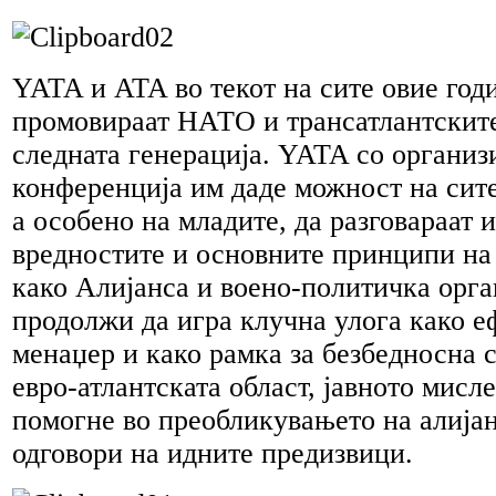
YATA и ATA во текот на сите овие годи
промовираат НАТО и трансатлантските
следната генерација. YATA со организ
конференција им даде можност на сит
а особено на младите, да разговараат и
вредностите и основните принципи н
како Алијанса и воено-политичка орга
продолжи да игра клучна улога како е
менаџер и како рамка за безбедносна 
евро-атлантската област, јавното мисл
помогне во преобликувањето на алијан
одговори на идните предизвици.