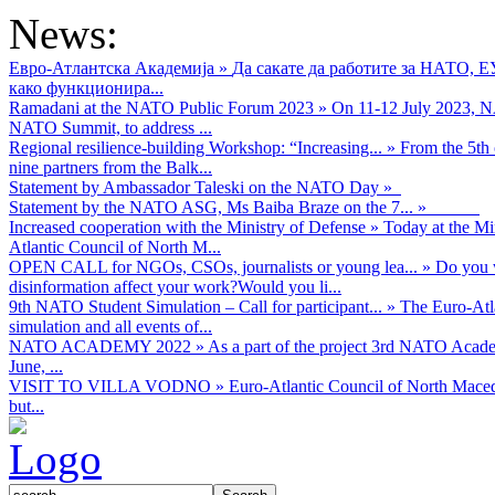
News:
Евро-Атлантска Академија
»
Да сакате да работите за НАТО, 
како функционира...
Ramadani at the NATO Public Forum 2023
»
On 11-12 July 2023, NA
NATO Summit, to address ...
Regional resilience-building Workshop: “Increasing...
»
From the 5th 
nine partners from the Balk...
Statement by Ambassador Taleski on the NATO Day
»
Statement by the NATO ASG, Ms Baiba Braze on the 7...
»
Increased cooperation with the Ministry of Defense
»
Today at the Mi
Atlantic Council of North M...
OPEN CALL for NGOs, CSOs, journalists or young lea...
»
Do you w
disinformation affect your work?Would you li...
9th NATO Student Simulation – Call for participant...
»
The Euro-Atla
simulation and all events of...
NATO ACADEMY 2022
»
As а part of the project 3rd NATO Acad
June, ...
VISIT TO VILLA VODNO
»
Euro-Atlantic Council of North Maced
but...