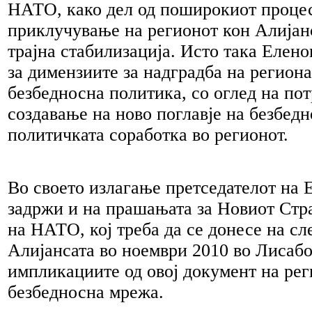
НАТО, како дел од поширокиот процес
приклучување на регионот кон Алијанс
трајна стабилизација. Исто така Елено
за димензиите за надградба на регион
безбедносна политика, со оглед на пот
создавање на ново поглавје на безбедн
политичката соработка во регионот.
Во своето излагање претседателот на
задржи и на прашањата за Новиот Ст
на НАТО, кој треба да се донесе на с
Алијансата во ноември 2010 во Лисабо
импликациите од овој документ на ре
безбедносна мрежа.