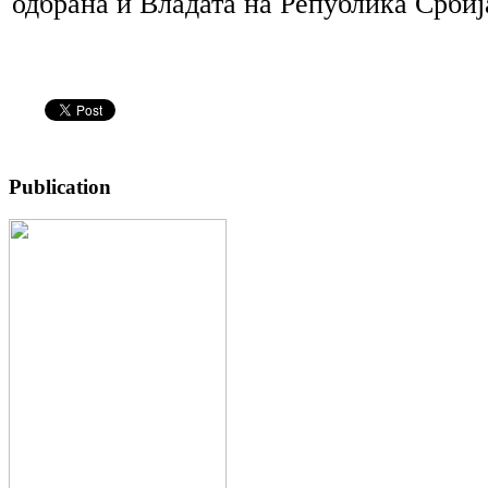
одбрана и Владата на Република Србиј
Publication