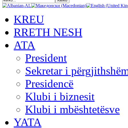
KREU
RRETH NESH
АТА
President
Sekretar i përgjithshë
Presidencë
Klubi i biznesit
Klubi i mbështetësve
YATA