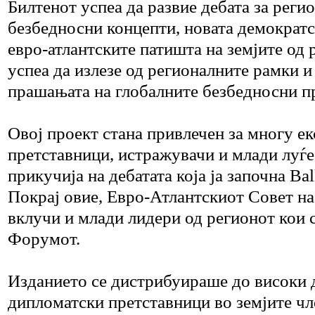
Билтенот успеа да развие дебата за реги
безбедносни концепти, новата демократс
евро-атлантските патишта на земјите од 
успеа да излезе од регионалните рамки и
прашањата на глобалните безбедносни п
Овој проект стана привлечен за многу е
претставници, истражувачи и млади луѓе 
прикучија на дебатата која ја започна Ba
Покрај овие, Евро-Атлантскиот Совет н
вклучи и млади лидери од регионот кои с
Форумот.
Изданието се дистрибуираше до високи 
дипломатски претставници во земјите ч