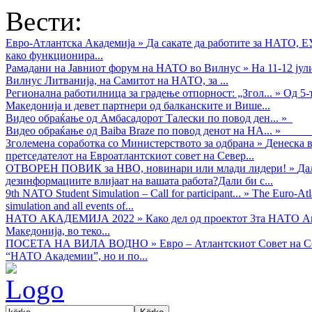
Вести:
Евро-Атлантска Академија
»
Да сакате да работите за НАТО, 
како функционира...
Рамадани на Јавниот форум на НАТО во Вилнус
»
На 11-12 ју
Вилнус Литванија, на Самитот на НАТО, за ...
Регионална работилница за градење отпорност: „Згол...
»
Од 5-
Македонија и девет партнери од балканските и Више...
Видео обраќањe од Амбасадорот Талески по повод ден...
»
Видео обраќање од Baiba Braze по повод денот на НА...
»
Зголемена соработка со Министерството за одбрана
»
Денеска в
претседателот на Евроатлантскиот совет на Север...
ОТВОРЕН ПОВИК за НВО, новинари или млади лидери!
»
Да
дезинформациите влијаат на вашата работа?Дали би с...
9th NATO Student Simulation – Call for participant...
»
The Euro-Atla
simulation and all events of...
НАТО АКАДЕМИЈА 2022
»
Како дел од проектот 3та НАТО Ак
Македонија, во теко...
ПОСЕТА НА ВИЛА ВОДНО
»
Евро – Атлантскиот Совет на С
“НАТО Академии”, но и по...