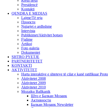
Rreth nesh
Presidencë
Kontakti
QENDRA E MEDIAS
Lajme/Të reja
Проекти
Ngjarjet e ardhshme
Intervista
Publikimet/Aktivitet botues
Fjalime
Artikuj
Foto galeria
Dokumentet
SHTRO PYETJE
PARTNERITETET
KONTAKTI
AKTIVITETET
Harta interaktive e shteteve të cilat e kanë ratifikuar Pr
Aktivitetet 2008
Aktivitetet 2009
Aktivitetet 2010
Mozaiku Ballkanik
Што е Балкан Мозаик
Активности
Балкан Мозаик Newsletter