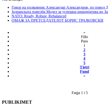
Говор на полковник Александар Александров, по повод 
Јадранската повелба Модел за успешна иницијатива во З
NATO: Ready, Robust, Rebalanced
ОМАЖ ЗА ПРЕТСЕДАТЕЛОТ БОРИС ТРАЈКОВСКИ
«
Fillo
Para
1
2
3
4
5
Tjetri
Fund
»
Faqja 1 i 5
PUBLIKIMET