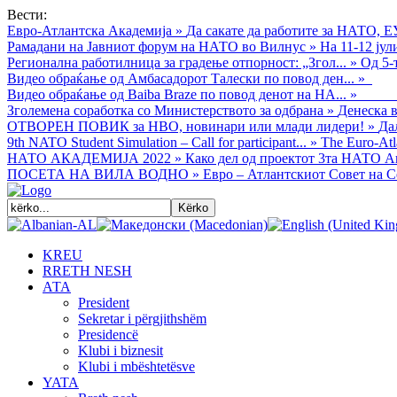
Вести:
Евро-Атлантска Академија
»
Да сакате да работите за НАТО, Е
Рамадани на Јавниот форум на НАТО во Вилнус
»
На 11-12 ју
Регионална работилница за градење отпорност: „Згол...
»
Од 5-
Видео обраќањe од Амбасадорот Талески по повод ден...
»
Видео обраќање од Baiba Braze по повод денот на НА...
»
Зголемена соработка со Министерството за одбрана
»
Денеска в
ОТВОРЕН ПОВИК за НВО, новинари или млади лидери!
»
Да
9th NATO Student Simulation – Call for participant...
»
The Euro-Atla
НАТО АКАДЕМИЈА 2022
»
Како дел од проектот 3та НАТО Ак
ПОСЕТА НА ВИЛА ВОДНО
»
Евро – Атлантскиот Совет на С
KREU
RRETH NESH
АТА
President
Sekretar i përgjithshëm
Presidencë
Klubi i biznesit
Klubi i mbështetësve
YATA