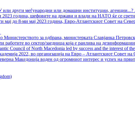
У или други меѓународни или домашни институции, агенции...? 
ли 2023 година, шефовите на држави и влади на НАТО ќе се сретн
ти мај до 8-ми мај 2023 година, Евро-Атлантскиот Совет на Севе
о Министерството за одбрана, министерката Славјанка Петровска
ли работите во сектор/заедница која е ранлива на дезинформации
ntic Council of North Macedonia led by success and the interest of the s
адемија 2022, во организација на Евро – Атлантскиот Совет на С
еверна Македонија воден од огромниот интерес и успех на први