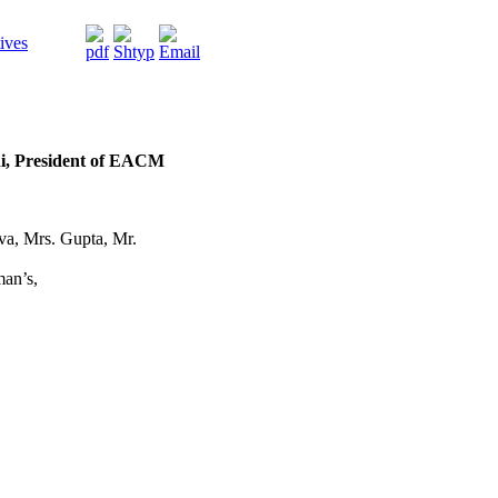
ives
i, President of EACM
va, Mrs. Gupta, Mr.
man’s,