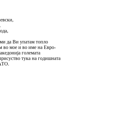
евски,
,
ода,
 ми да Ви упатам топло
ам во мое и во име на Евро-
акедонија големата
присуство тука на годишната
АТО.