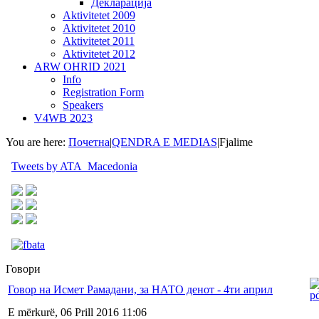
Декларација
Aktivitetet 2009
Aktivitetet 2010
Aktivitetet 2011
Aktivitetet 2012
ARW OHRID 2021
Info
Registration Form
Speakers
V4WB 2023
You are here:
Почетна
|
QENDRA E MEDIAS
|
Fjalime
Tweets by ATA_Macedonia
Говори
Говор на Исмет Рамадани, за НАТО денот - 4ти април
E mërkurë, 06 Prill 2016 11:06