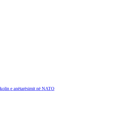
otokolin e anëtarësimit në NATO