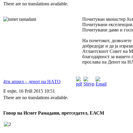
There are no translations available.
Почитуван министер Јол
Почитувани екселенции
Почитувани дами и госп
На почетокот, дозволете
добредојде и да ја израз
Атлантскиот Совет на М
благодарност за вашето 
прослава на Денот на Н
4ти април – денот на НАТО
E enjte, 16 Prill 2015 10:51
There are no translations available.
Говор на Исмет Рамадани, претседател, ЕАСМ