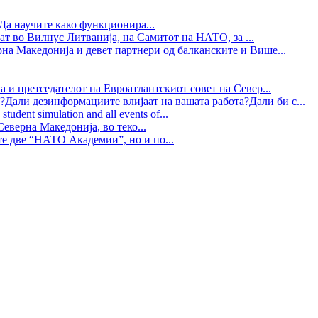
Да научите како функционира...
ат во Вилнус Литванија, на Самитот на НАТО, за ...
рна Македонија и девет партнери од балканските и Више...
 и претседателот на Евроатлантскиот совет на Север...
?Дали дезинформациите влијаат на вашата работа?Дали би с...
tudent simulation and all events of...
еверна Македонија, во теко...
те две “НАТО Академии”, но и по...