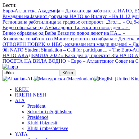
Вести:
Евро-Атлантска Академија
»
Да сакате да работите за НАТО, Е
Рамадани на Јавниот форум на НАТО во Вилнус
»
На 11-12 ју
Регионална работилница за градење отпорност: „Згол...
»
Од 5-
Видео обраќањe од Амбасадорот Талески по повод ден...
»
Видео обраќање од Baiba Braze по повод денот на НА...
»
Зголемена соработка со Министерството за одбрана
»
Денеска в
ОТВОРЕН ПОВИК за НВО, новинари или млади лидери!
»
Да
9th NATO Student Simulation – Call for participant...
»
The Euro-Atla
НАТО АКАДЕМИЈА 2022
»
Како дел од проектот 3та НАТО Ак
ПОСЕТА НА ВИЛА ВОДНО
»
Евро – Атлантскиот Совет на С
KREU
RRETH NESH
АТА
President
Sekretar i përgjithshëm
Presidencë
Klubi i biznesit
Klubi i mbështetësve
YATA