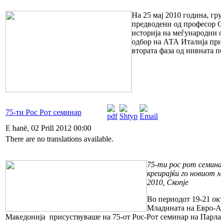
На 25 мај 2010 година, гр
предводени од професор С
историја на меѓународни
одбор на АТА Италија при
втората фаза од нивната п
75-ти Рос Рот семинар
E hanë, 02 Prill 2012 00:00
There are no translations available.
75-ти рос рот семина
креирајќи го новиот
2010, Скопје
Во периодот 19-21 ок
Младината на Евро-А
Македонија присуствуваше на 75-от Рос-Рот семинар на Парл