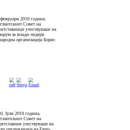
 февруари 2010 година,
тлантскиот Совет на
ретставници учествуваше на
форум за млади лидери
народна организација Борис
0. Јули 2010 година,
тлантскиот Совет на
ретставник учествуваше на
во организација на Евро-