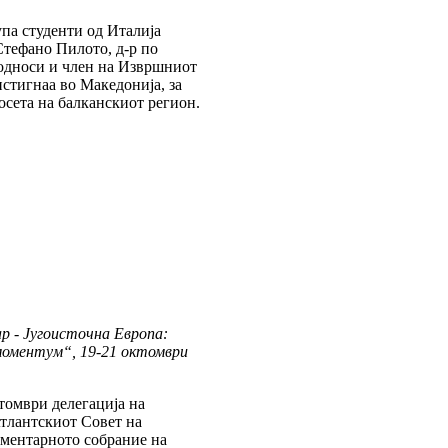
упа студенти од Италија
тефано Пилото, д-р по
 односи и член на Извршниот
стигнаа во Македонија, за
осета на балканскиот регион.
р - Југоисточна Европа:
 моментум“, 19-21 октомври
томври делегација на
тлантскиот Совет на
аментарното собрание на