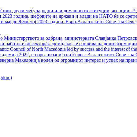
У или други меѓународни или домашни институции, агенции...? 
ли 2023 година, шефовите на држави и влади на НАТО ќе се сретн
ти мај до 8-ми мај 2023 година, Евро-Атлантскиот Совет на Севе
о Министерството за одбрана, министерката Славјанка Петровска
ли работите во сектор/заедница која е ранлива на дезинформации
ntic Council of North Macedonia led by success and the interest of the s
адемија 2022, во организација на Евро – Атлантскиот Совет на С
еверна Македонија воден од огромниот интерес и успех на први