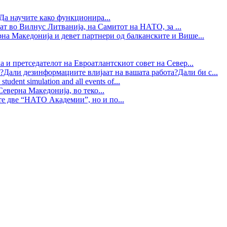
Да научите како функционира...
ат во Вилнус Литванија, на Самитот на НАТО, за ...
рна Македонија и девет партнери од балканските и Више...
 и претседателот на Евроатлантскиот совет на Север...
?Дали дезинформациите влијаат на вашата работа?Дали би с...
tudent simulation and all events of...
еверна Македонија, во теко...
те две “НАТО Академии”, но и по...