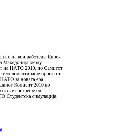
стите на кои работеше Евро-
а Македонија околу
т на НАТО 2010, по Самитот
о имплементираше проектот
НАТО за новата ера –
шкиот Концепт 2010 во
тот се состоеше од
ТО Студентска симулација.