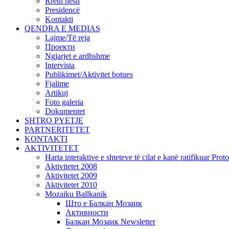
Rreth nesh
Presidencë
Kontakti
QENDRA E MEDIAS
Lajme/Të reja
Проекти
Ngjarjet e ardhshme
Intervista
Publikimet/Aktivitet botues
Fjalime
Artikuj
Foto galeria
Dokumentet
SHTRO PYETJE
PARTNERITETET
KONTAKTI
AKTIVITETET
Harta interaktive e shteteve të cilat e kanë ratifikuar Pr
Aktivitetet 2008
Aktivitetet 2009
Aktivitetet 2010
Mozaiku Ballkanik
Што е Балкан Мозаик
Активности
Балкан Мозаик Newsletter