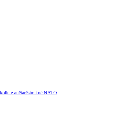
otokolin e anëtarësimit në NATO