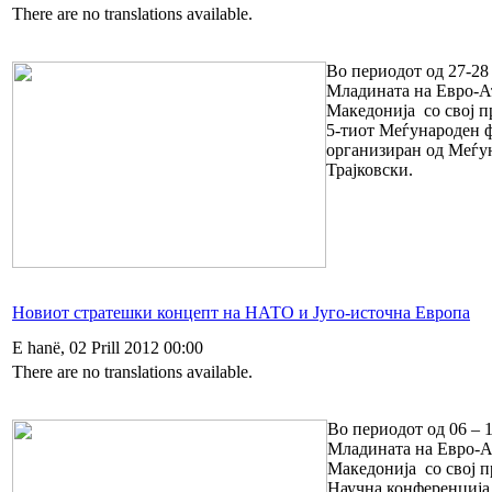
There are no translations available.
Во периодот од 27-28
Младината на Евро-А
Македонија со свој п
5-тиот Меѓународен 
организиран од Меѓу
Трајковски.
Новиот стратешки концепт на НАТО и Југо-источна Европа
E hanë, 02 Prill 2012 00:00
There are no translations available.
Во периодот од 06 – 1
Младината на Евро-А
Македонија со свој п
Научна конференција 