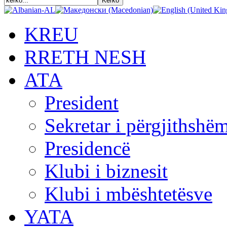
KREU
RRETH NESH
АТА
President
Sekretar i përgjithshë
Presidencë
Klubi i biznesit
Klubi i mbështetësve
YATA