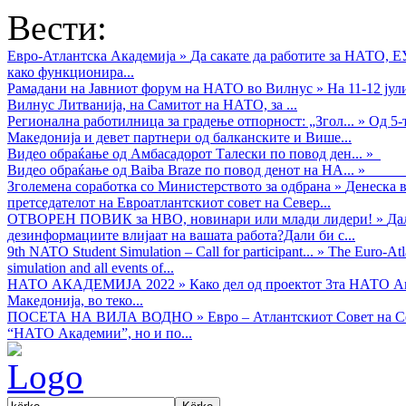
Вести:
Евро-Атлантска Академија
»
Да сакате да работите за НАТО, 
како функционира...
Рамадани на Јавниот форум на НАТО во Вилнус
»
На 11-12 ју
Вилнус Литванија, на Самитот на НАТО, за ...
Регионална работилница за градење отпорност: „Згол...
»
Од 5-
Македонија и девет партнери од балканските и Више...
Видео обраќањe од Амбасадорот Талески по повод ден...
»
Видео обраќање од Baiba Braze по повод денот на НА...
»
Зголемена соработка со Министерството за одбрана
»
Денеска в
претседателот на Евроатлантскиот совет на Север...
ОТВОРЕН ПОВИК за НВО, новинари или млади лидери!
»
Да
дезинформациите влијаат на вашата работа?Дали би с...
9th NATO Student Simulation – Call for participant...
»
The Euro-Atla
simulation and all events of...
НАТО АКАДЕМИЈА 2022
»
Како дел од проектот 3та НАТО Ак
Македонија, во теко...
ПОСЕТА НА ВИЛА ВОДНО
»
Евро – Атлантскиот Совет на С
“НАТО Академии”, но и по...