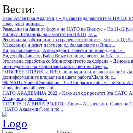
Вести:
Евро-Атлантска Академија
»
Да сакате да работите за НАТО, 
како функционира...
Рамадани на Јавниот форум на НАТО во Вилнус
»
На 11-12 ју
Вилнус Литванија, на Самитот на НАТО, за ...
Регионална работилница за градење отпорност: „Згол...
»
Од 5-
Македонија и девет партнери од балканските и Више...
Видео обраќањe од Амбасадорот Талески по повод ден...
»
Видео обраќање од Baiba Braze по повод денот на НА...
»
Зголемена соработка со Министерството за одбрана
»
Денеска в
претседателот на Евроатлантскиот совет на Север...
ОТВОРЕН ПОВИК за НВО, новинари или млади лидери!
»
Да
дезинформациите влијаат на вашата работа?Дали би с...
9th NATO Student Simulation – Call for participant...
»
The Euro-Atla
simulation and all events of...
НАТО АКАДЕМИЈА 2022
»
Како дел од проектот 3та НАТО Ак
Македонија, во теко...
ПОСЕТА НА ВИЛА ВОДНО
»
Евро – Атлантскиот Совет на С
“НАТО Академии”, но и по...