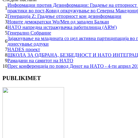
Информации против Дезинформации: Градење на отпорност
1
практики во пост-Ковид опкружување во Северна Македони
2
Генерација Z: Градење отпорност кон дезинформации
3
Новите демократски Wo/Men од западен Балкан
4
НАТО напредна истражувачка работилница (ARW)
5
Генерално Собрание
Зајакнување на младината со цел активна партиципација во 
6
донесување одлуки
7
HADES проект
8
ШКОЛА ЗА ОДБРАНА, БЕЗБЕДНОСТ И НАТО ИНТЕГРА
9
Рамадани на самитот на НАТО
10
Прес конференција по повод Денот на НАТО - 4-ти април 20
PUBLIKIMET