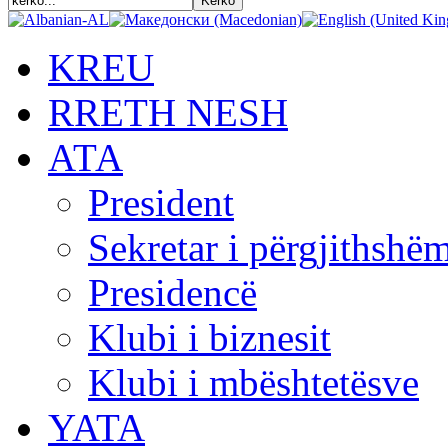
KREU
RRETH NESH
АТА
President
Sekretar i përgjithshë
Presidencë
Klubi i biznesit
Klubi i mbështetësve
YATA