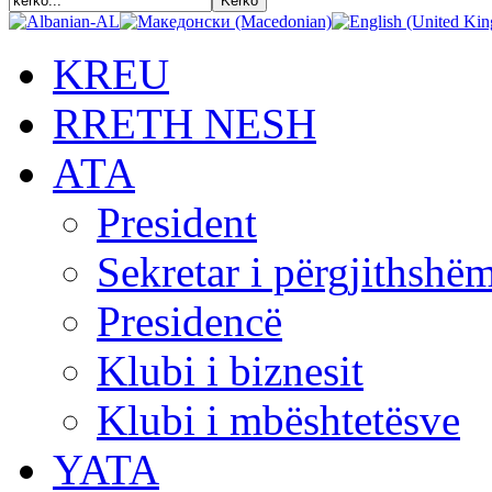
KREU
RRETH NESH
АТА
President
Sekretar i përgjithshë
Presidencë
Klubi i biznesit
Klubi i mbështetësve
YATA