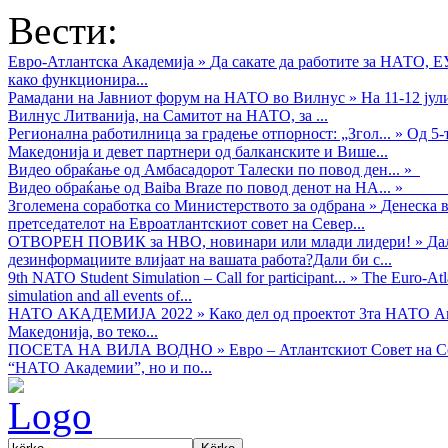
Вести:
Евро-Атлантска Академија
»
Да сакате да работите за НАТО, 
како функционира...
Рамадани на Јавниот форум на НАТО во Вилнус
»
На 11-12 ју
Вилнус Литванија, на Самитот на НАТО, за ...
Регионална работилница за градење отпорност: „Згол...
»
Од 5-
Македонија и девет партнери од балканските и Више...
Видео обраќањe од Амбасадорот Талески по повод ден...
»
Видео обраќање од Baiba Braze по повод денот на НА...
»
Зголемена соработка со Министерството за одбрана
»
Денеска в
претседателот на Евроатлантскиот совет на Север...
ОТВОРЕН ПОВИК за НВО, новинари или млади лидери!
»
Да
дезинформациите влијаат на вашата работа?Дали би с...
9th NATO Student Simulation – Call for participant...
»
The Euro-Atla
simulation and all events of...
НАТО АКАДЕМИЈА 2022
»
Како дел од проектот 3та НАТО Ак
Македонија, во теко...
ПОСЕТА НА ВИЛА ВОДНО
»
Евро – Атлантскиот Совет на С
“НАТО Академии”, но и по...