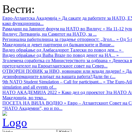
Вести:
Евро-Атлантска Академија
»
Да сакате да работите за НАТО, 
како функционира...
Рамадани на Јавниот форум на НАТО во Вилнус
»
На 11-12 ју
Вилнус Литванија, на Самитот на НАТО, за ...
Регионална работилница за градење отпорност: „Згол...
»
Од 5-
Македонија и девет партнери од балканските и Више...
Видео обраќањe од Амбасадорот Талески по повод ден...
»
Видео обраќање од Baiba Braze по повод денот на НА...
»
Зголемена соработка со Министерството за одбрана
»
Денеска в
претседателот на Евроатлантскиот совет на Север...
ОТВОРЕН ПОВИК за НВО, новинари или млади лидери!
»
Да
дезинформациите влијаат на вашата работа?Дали би с...
9th NATO Student Simulation – Call for participant...
»
The Euro-Atla
simulation and all events of...
НАТО АКАДЕМИЈА 2022
»
Како дел од проектот 3та НАТО Ак
Македонија, во теко...
ПОСЕТА НА ВИЛА ВОДНО
»
Евро – Атлантскиот Совет на С
“НАТО Академии”, но и по...