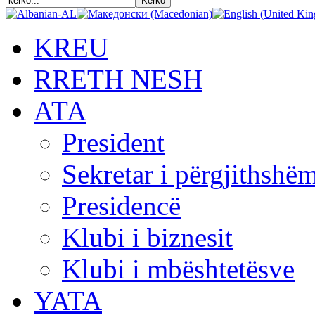
KREU
RRETH NESH
АТА
President
Sekretar i përgjithshë
Presidencë
Klubi i biznesit
Klubi i mbështetësve
YATA