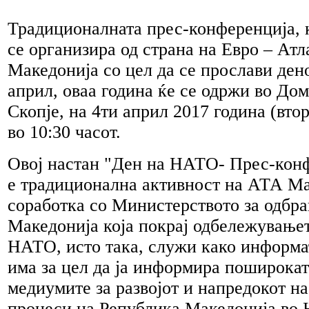
Традиционалната прес-конференција, к
се организира од страна на Евро – Атл
Македонија со цел да се прослави ден
април, оваа година ќе се одржи во До
Скопје, на 4ти април 2017 година (вто
во 10:30 часот.
Овој настан "Ден на НАТО- Прес-конф
е традиционална активност на АТА Ма
соработка со Министерството за одбра
Македонија која покрај одбележување
НАТО, исто така, служи како информа
има за цел да ја информира поширокат
медиумите за развојот и напредокот н
процеси на Република Македонија во