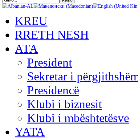
KREU
RRETH NESH
АТА
President
Sekretar i përgjithshë
Presidencë
Klubi i biznesit
Klubi i mbështetësve
YATA