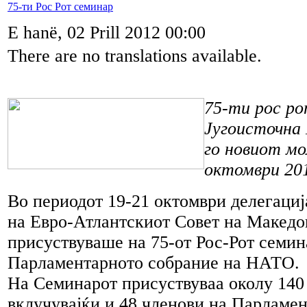
75-ти Рос Рот семинар
E hanë, 02 Prill 2012 00:00
There are no translations available.
75-ти рос ро
Југоисточна 
го новиот мо
октомври 201
Во периодот 19-21 октомври делегаци
на Евро-Атлантскиот Совет на Макед
присуствуваше на 75-от Рос-Рот семин
Парламентарното собрание на НАТО.
На Семинарот присуствуваа околу 140
вклучувајќи и 48 членови на Парламе