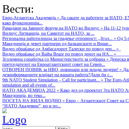
Вести:
Евро-Атлантска Академија
»
Да сакате да работите за НАТО, 
како функционира...
Рамадани на Јавниот форум на НАТО во Вилнус
»
На 11-12 ју
Вилнус Литванија, на Самитот на НАТО, за ...
Регионална работилница за градење отпорност: „Згол...
»
Од 5-
Македонија и девет партнери од балканските и Више...
Видео обраќањe од Амбасадорот Талески по повод ден...
»
Видео обраќање од Baiba Braze по повод денот на НА...
»
Зголемена соработка со Министерството за одбрана
»
Денеска в
претседателот на Евроатлантскиот совет на Север...
ОТВОРЕН ПОВИК за НВО, новинари или млади лидери!
»
Да
дезинформациите влијаат на вашата работа?Дали би с...
9th NATO Student Simulation – Call for participant...
»
The Euro-Atla
simulation and all events of...
НАТО АКАДЕМИЈА 2022
»
Како дел од проектот 3та НАТО Ак
Македонија, во теко...
ПОСЕТА НА ВИЛА ВОДНО
»
Евро – Атлантскиот Совет на С
“НАТО Академии”, но и по...