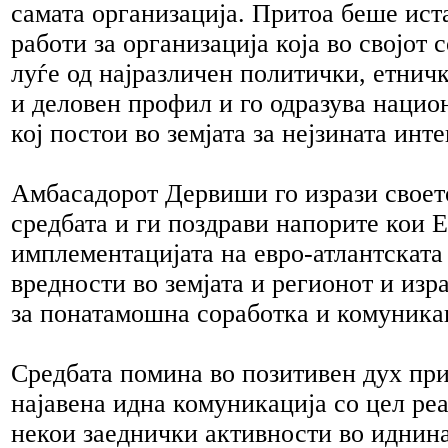
самата организација. Притоа беше ист
работи за организација која во својот 
луѓе од најразличен политички, етнич
и деловен профил и го одразува нацио
кој постои во земјата за нејзината ин
Амбасадорот Дервиши го изрази своет
средбата и ги поздрави напорите кои 
имплементацијата на евро-атлантската 
вредности во земјата и регионот и изр
за понатамошна соработка и комуника
Средбата помина во позитивен дух пр
најавена идна комуникација со цел ре
некои заеднички активности во иднина