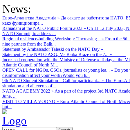
News:
Евро-Атлантска Академија
»
Да сакате да работите за НАТО, 
како функционира...
Ramadani at the NATO Public Forum 2023
»
On 11-12 July 2023, NA
NATO Summit, to address ...
Regional resilience-building Workshop: “Increasing...
»
From the 5th 
nine partners from the Balk...
Statement by Ambassador Taleski on the NATO Day
»
Statement by the NATO ASG, Ms Baiba Braze on the 7...
»
Increased cooperation with the Ministry of Defense
»
Today at the Mi
Atlantic Council of North M...
OPEN CALL for NGOs, CSOs, journalists or young lea...
»
Do you w
disinformation affect your work?Would you li...
9th NATO Student Simulation – Call for participant...
»
The Euro-Atla
simulation and all events of...
NATO ACADEMY 2022
»
As а part of the project 3rd NATO Acad
June, ...
VISIT TO VILLA VODNO
»
Euro-Atlantic Council of North Maced
but...