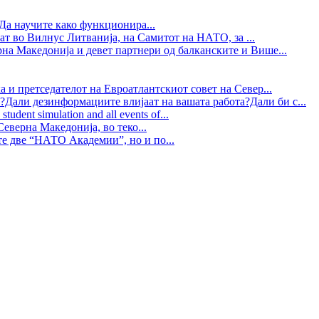
Да научите како функционира...
ат во Вилнус Литванија, на Самитот на НАТО, за ...
рна Македонија и девет партнери од балканските и Више...
 и претседателот на Евроатлантскиот совет на Север...
?Дали дезинформациите влијаат на вашата работа?Дали би с...
tudent simulation and all events of...
еверна Македонија, во теко...
те две “НАТО Академии”, но и по...