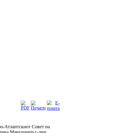
ро-Атлантскиот Совет на
блика Македонија г-дин