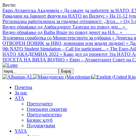
Вести:
Евро-Атлантска Академија
»
Да сакате да работите за НАТО, Е
Рамадани на Јавниот форум на НАТО во Вилнус
»
На 11-12 ју
Регионална работилница за градење отпорност: „Згол...
»
Од 5-
Видео обраќањe од Амбасадорот Талески по повод ден...
»
Видео обраќање од Baiba Braze по повод денот на НА...
»
Зголемена соработка со Министерството за одбрана
»
Денеска в
ОТВОРЕН ПОВИК за НВО, новинари или млади лидери!
»
Да
9th NATO Student Simulation – Call for participant...
»
The Euro-Atla
НАТО АКАДЕМИЈА 2022
»
Како дел од проектот 3та НАТО Ак
ПОСЕТА НА ВИЛА ВОДНО
»
Евро – Атлантскиот Совет на С
Почетна
За нас
АТА
Претседател
Генерален секретар
Претседателство
Бизнис клуб
Поддржувачи
YATA