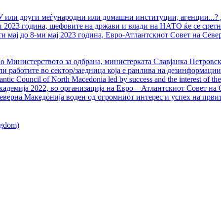
У или други меѓународни или домашни институции, агенции...? 
ли 2023 година, шефовите на држави и влади на НАТО ќе се сретн
ти мај до 8-ми мај 2023 година, Евро-Атлантскиот Совет на Севе
о Министерството за одбрана, министерката Славјанка Петровска
ли работите во сектор/заедница која е ранлива на дезинформации
ntic Council of North Macedonia led by success and the interest of the s
адемија 2022, во организација на Евро – Атлантскиот Совет на С
еверна Македонија воден од огромниот интерес и успех на први