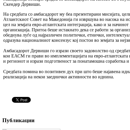
Скендер Дервиши.
На средбата со амбасадорот му беа презентирани мисијата, цел
Атлантскиот Совет на Македонија ги извршува во насока на и
цел на земјата евро-атлантската интеграција, како и за начинот
организација. Притоа беше истакнато дека се работи за организа
обеднува луѓе од најразличен политички, етнички, интелектуа
одразува националниот консензус кој постои во земјата за неј
Амбасадорот Дервиши го изрази своето задоволство од средбат
кои ЕАСМ ги прави во имплементацијата на евро-атлантската и
и регионот и изрази подготвеност за понатамошна соработка и
Средбата помина во позитивен дух при што беше најавена идн
реализација на некои заеднички активности во иднина.
Публикации