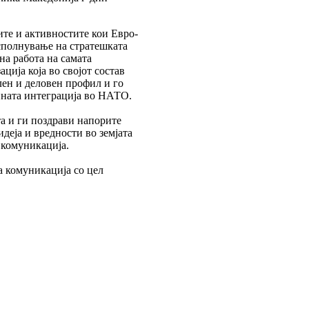
ите и активностите кои Евро-
сполнување на стратешката
 на работа на самата
ција која во својот состав
лен и деловен профил и го
зината интеграција во НАТО.
а и ги поздрави напорите
деја и вредности во земјата
 комуникација.
а комуникација со цел