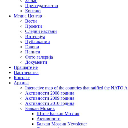
За нас
Претседателство
Контакт
Медиа Центар
Вести
Проекти
Следни настани
Интервјуа
Публикации
Говори
Написи
Фото галерија
Документи
Прашајте не
Партнерства
Контакт
Архива
Interactive map of the countries that ratified the NATO 
Активности 2008 година
Активности 2009 година
Активности 2010 година
Балкан Мозаик
Што е Балкан Мозаик
Активности
Балкан Мозаик Newsletter