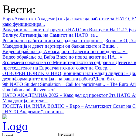
Вести:
Евро-Атлантска Академија
»
Да сакате да работите за НАТО, 
како функционира...
Рамадани на Јавниот форум на НАТО во Вилнус
»
На 11-12 ју
Вилнус Литванија, на Самитот на НАТО, за ...
Регионална работилница за градење отпорност: „Згол...
»
Од 5-
Македонија и девет партнери од балканските и Више...
Видео обраќањe од Амбасадорот Талески по повод ден...
»
Видео обраќање од Baiba Braze по повод денот на НА...
»
Зголемена соработка со Министерството за одбрана
»
Денеска в
претседателот на Евроатлантскиот совет на Север...
ОТВОРЕН ПОВИК за НВО, новинари или млади лидери!
»
Да
дезинформациите влијаат на вашата работа?Дали би с...
9th NATO Student Simulation – Call for participant...
»
The Euro-Atla
simulation and all events of...
НАТО АКАДЕМИЈА 2022
»
Како дел од проектот 3та НАТО Ак
Македонија, во теко...
ПОСЕТА НА ВИЛА ВОДНО
»
Евро – Атлантскиот Совет на С
“НАТО Академии”, но и по...