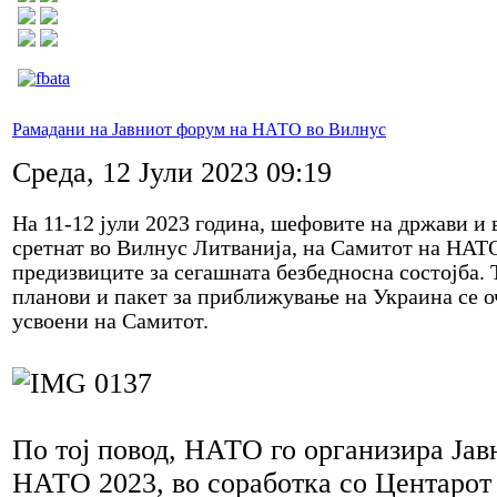
Рамадани на Јавниот форум на НАТО во Вилнус
Среда, 12 Јули 2023 09:19
На 11-12 јули 2023 година, шефовите на држави и
сретнат во Вилнус Литванија, на Самитот на НАТО,
предизвиците за сегашната безбедносна состојба.
планови и пакет за приближување на Украина се о
усвоени на Самитот.
По тој повод, НАТО го организира Јав
НАТО 2023, во соработка со Центарот 