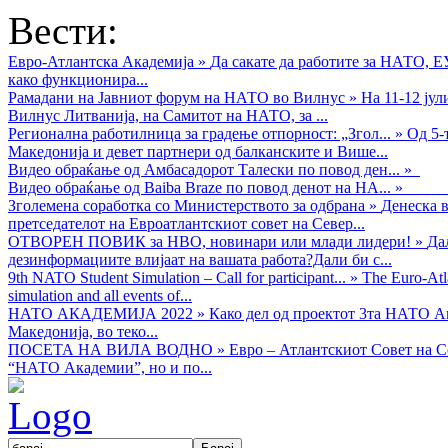
Вести:
Евро-Атлантска Академија
»
Да сакате да работите за НАТО, 
како функционира...
Рамадани на Јавниот форум на НАТО во Вилнус
»
На 11-12 ју
Вилнус Литванија, на Самитот на НАТО, за ...
Регионална работилница за градење отпорност: „Згол...
»
Од 5-
Македонија и девет партнери од балканските и Више...
Видео обраќањe од Амбасадорот Талески по повод ден...
»
Видео обраќање од Baiba Braze по повод денот на НА...
»
Зголемена соработка со Министерството за одбрана
»
Денеска в
претседателот на Евроатлантскиот совет на Север...
ОТВОРЕН ПОВИК за НВО, новинари или млади лидери!
»
Да
дезинформациите влијаат на вашата работа?Дали би с...
9th NATO Student Simulation – Call for participant...
»
The Euro-Atla
simulation and all events of...
НАТО АКАДЕМИЈА 2022
»
Како дел од проектот 3та НАТО Ак
Македонија, во теко...
ПОСЕТА НА ВИЛА ВОДНО
»
Евро – Атлантскиот Совет на С
“НАТО Академии”, но и по...