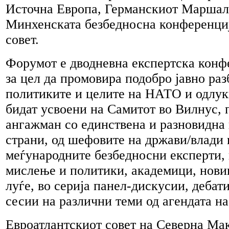
Источна Европа, Германскиот Маршал
Минхенската безбедносна конференциј
совет.
Форумот е дводневна експертска конфе
за цел да промовира подобро јавно ра
политиките и целите на НАТО и одлук
бидат усвоени на Самитот во Вилнус, 
ангажман со единствена и разновидна 
страни, од шефовите на држави/влади 
меѓународните безбедносни експерти, 
мислење и политики, академици, нови
луѓе, во серија панел-дискусии, дебат
сесии на различни теми од агендата н
Евроатлантскиот совет на Северна Мак