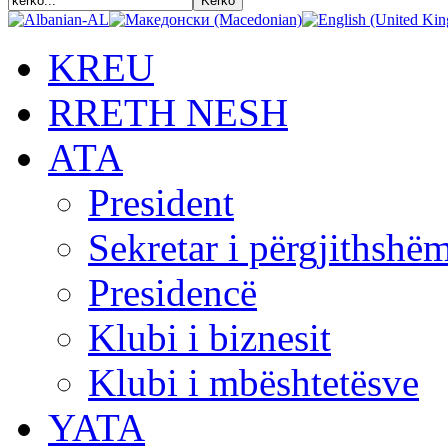
KREU
RRETH NESH
АТА
President
Sekretar i përgjithshë
Presidencë
Klubi i biznesit
Klubi i mbështetësve
YATA