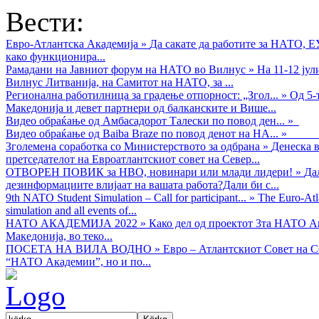
Вести:
Евро-Атлантска Академија
»
Да сакате да работите за НАТО, 
како функционира...
Рамадани на Јавниот форум на НАТО во Вилнус
»
На 11-12 ју
Вилнус Литванија, на Самитот на НАТО, за ...
Регионална работилница за градење отпорност: „Згол...
»
Од 5-
Македонија и девет партнери од балканските и Више...
Видео обраќањe од Амбасадорот Талески по повод ден...
»
Видео обраќање од Baiba Braze по повод денот на НА...
»
Зголемена соработка со Министерството за одбрана
»
Денеска в
претседателот на Евроатлантскиот совет на Север...
ОТВОРЕН ПОВИК за НВО, новинари или млади лидери!
»
Да
дезинформациите влијаат на вашата работа?Дали би с...
9th NATO Student Simulation – Call for participant...
»
The Euro-Atla
simulation and all events of...
НАТО АКАДЕМИЈА 2022
»
Како дел од проектот 3та НАТО Ак
Македонија, во теко...
ПОСЕТА НА ВИЛА ВОДНО
»
Евро – Атлантскиот Совет на С
“НАТО Академии”, но и по...