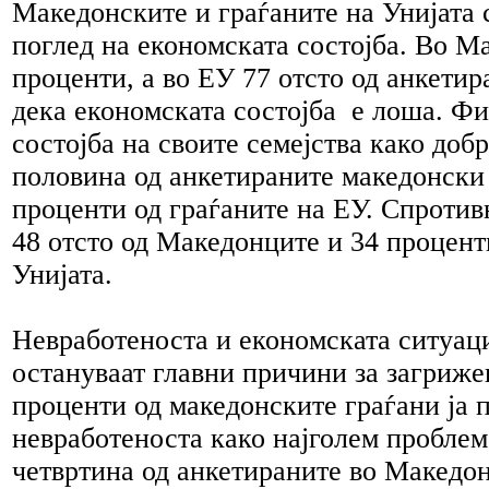
Македонските и граѓаните на Унијата 
поглед на економската состојба. Во М
проценти, а во ЕУ 77 отсто од анкетир
дека економската состојба е лоша. Ф
состојба на своите семејства како добр
половина од анкетираните македонски 
проценти од граѓаните на ЕУ. Спроти
48 отсто од Македонците и 34 процент
Унијата.
Невработеноста и економската ситуаци
остануваат главни причини за загриже
проценти од македонските граѓани ја 
невработеноста како најголем проблем
четвртина од анкетираните во Македон