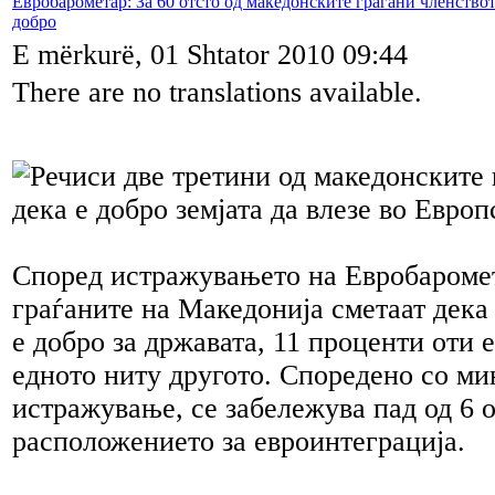
Евробарометар: За 60 отсто од македонските граѓани членствот
добро
E mërkurë, 01 Shtator 2010 09:44
There are no translations available.
Речиси две третини од македонските 
дека е добро земјата да влезе во Европ
Според истражувањето на Евробаромет
граѓаните на Македонија сметаат дека
е добро за државата, 11 проценти оти е
едното ниту другото. Споредено со м
истражување, се забележува пад од 6 о
расположението за евроинтеграција.