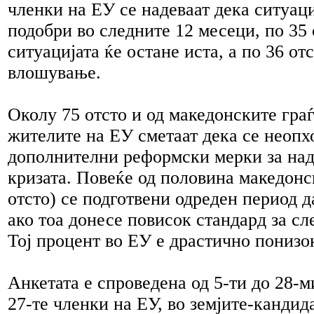
членки на ЕУ се надеваат дека ситуаци
подобри во следните 12 месеци, по 35 
ситуацијата ќе остане иста, а по 36 от
влошување.
Околу 75 отсто и од македонските граѓ
жителите на ЕУ сметаат дека се неопх
дополнителни реформски мерки за на
кризата. Повеќе од половина македонс
отсто) се подготвени одреден период 
ако тоа донесе повисок стандард за сл
Тој процент во ЕУ е драстично понизок
Анкетата е спроведена од 5-ти до 28-м
27-те членки на ЕУ, во земјите-кандид