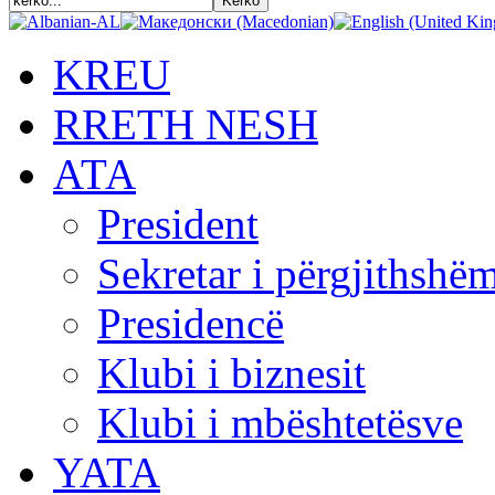
KREU
RRETH NESH
АТА
President
Sekretar i përgjithshë
Presidencë
Klubi i biznesit
Klubi i mbështetësve
YATA