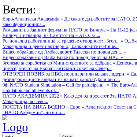
Вести:
Евро-Атлантска Академија
»
Да сакате да работите за НАТО, 
како функционира...
Рамадани на Јавниот форум на НАТО во Вилнус
»
На 11-12 ју
Вилнус Литванија, на Самитот на НАТО, за ...
Регионална работилница за градење отпорност: „Згол...
»
Од 5-
Македонија и девет партнери од балканските и Више...
Видео обраќањe од Амбасадорот Талески по повод ден...
»
Видео обраќање од Baiba Braze по повод денот на НА...
»
Зголемена соработка со Министерството за одбрана
»
Денеска в
претседателот на Евроатлантскиот совет на Север...
ОТВОРЕН ПОВИК за НВО, новинари или млади лидери!
»
Да
дезинформациите влијаат на вашата работа?Дали би с...
9th NATO Student Simulation – Call for participant...
»
The Euro-Atla
simulation and all events of...
НАТО АКАДЕМИЈА 2022
»
Како дел од проектот 3та НАТО Ак
Македонија, во теко...
ПОСЕТА НА ВИЛА ВОДНО
»
Евро – Атлантскиот Совет на С
“НАТО Академии”, но и по...