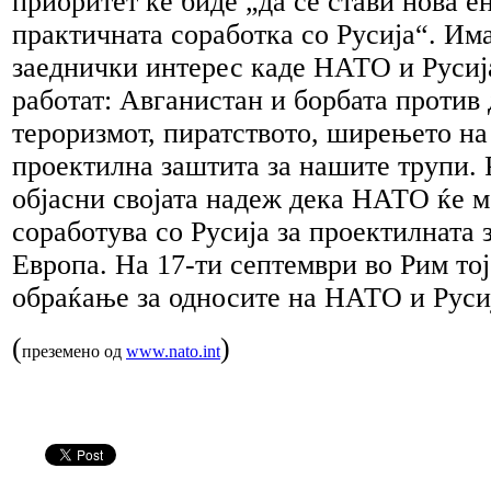
приоритет ќе биде „да се стави нова е
практичната соработка со Русија“. Им
заеднички интерес каде НАТО и Русиј
работат: Авганистан и борбата против 
тероризмот, пиратството, ширењето на
проектилна заштита за нашите трупи. 
објасни својата надеж дека НАТО ќе 
соработува со Русија за проектилната 
Европа. На 17-ти септември во Рим тој
обраќање за односите на НАТО и Руси
(
)
преземено од
www.nato.int