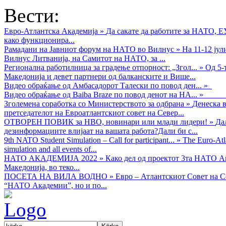
Вести:
Евро-Атлантска Академија
»
Да сакате да работите за НАТО, 
како функционира...
Рамадани на Јавниот форум на НАТО во Вилнус
»
На 11-12 ју
Вилнус Литванија, на Самитот на НАТО, за ...
Регионална работилница за градење отпорност: „Згол...
»
Од 5-
Македонија и девет партнери од балканските и Више...
Видео обраќањe од Амбасадорот Талески по повод ден...
»
Видео обраќање од Baiba Braze по повод денот на НА...
»
Зголемена соработка со Министерството за одбрана
»
Денеска в
претседателот на Евроатлантскиот совет на Север...
ОТВОРЕН ПОВИК за НВО, новинари или млади лидери!
»
Да
дезинформациите влијаат на вашата работа?Дали би с...
9th NATO Student Simulation – Call for participant...
»
The Euro-Atla
simulation and all events of...
НАТО АКАДЕМИЈА 2022
»
Како дел од проектот 3та НАТО Ак
Македонија, во теко...
ПОСЕТА НА ВИЛА ВОДНО
»
Евро – Атлантскиот Совет на С
“НАТО Академии”, но и по...