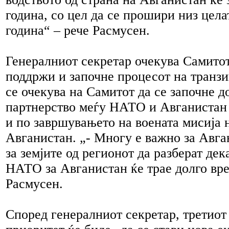
година, со цел да се прошири низ цела
година“ – рече Расмусен.
Генералниот секретар очекува Самитот
поддржи и започне процесот на транзи
се очекува на Самитот да се започне д
партнерство меѓу НАТО и Авганистан
и по завршувањето на воената мисија
Авганистан. „- Многу е важно за Авга
за земјите од регионот да разберат де
НАТО за Авганистан ќе трае долго вре
Расмусен.
Според генералниот секретар, третиот