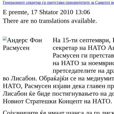
Генералниот секретар ги претстави приоритетите за Самитот 
E premte, 17 Shtator 2010 13:06
There are no translations available.
На 15-ти септември,
секретар на НАТО А
Расмусен ги претста
на НАТО за ноемврис
претседателите на др
во Лисабон. Обраќајќи се на медиумит
НАТО, Расмусен изјави дека главен пр
Лисабон ќе биде постигнувањето на до
Новиот Стратешки Концепт на НАТО.
Сојузниците ќе имаат шанса да го дис