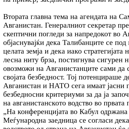
Втората главна тема на агендата на Са
Авганистан. Генералниот секретар пр
скептични погледи за напредокот во А
објаснувајќи дека Талибанците се под
целата земја и дека иако стратегијата
лесна ниту брза, постигнува сигурен н
овозможи на Авганистанците сами да с
својата безбедност. Тој потенцираше д
Авганистан и НАТО сега имаат јасни 
безбедносни критериуми за да ја започ
на авганистанското водство во првата 
„На конференцијата во Кабул одржана 
Меѓународна заедница се согласи дек
водството од страна на Авганистан ќе