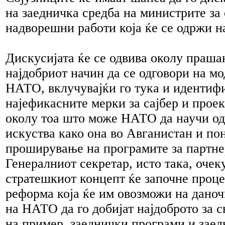
на заедничка средба на министрите за
надворешни работи која ќе се одржи н
Дискусијата ќе се одвива околу прашањ
најдобриот начин да се одговори на мо
НАТО, вклучувајќи го тука и идентиф
најефикасните мерки за сајбер и прое
околу тоа што може НАТО да научи од
искуства како она во Авганистан и п
проширување на програмите за партн
Генералниот секретар, исто така, очек
стратешкиот концепт ќе започне проце
реформа која ќе им овозможи на дано
на НАТО да го добијат најдоброто за с
на пример, заеднички програми и заед