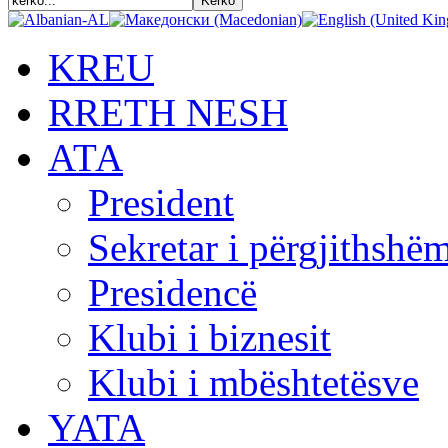
KREU
RRETH NESH
АТА
President
Sekretar i përgjithshë
Presidencë
Klubi i biznesit
Klubi i mbështetësve
YATA