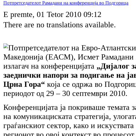
Потпретседателот Рамадани на конференција во Подгорица
E premte, 01 Tetor 2010 09:12
There are no translations available.
Потпретседателот на Евро-Атлантски
Македонија (ЕАСМ), Исмет Рамадани з
излагач на конференцијата
„Дијалог 
заеднички напори за подигање на ја
Црна Гора“
која се одржа во Подгориц
периодот од 29 – 30 септември 2010.
Конференцијата ја покриваше темата 
на комуникациската стратегија, улогат
граѓанскиот сектор, како и искуствата 
регионот во овој контекст во процесо