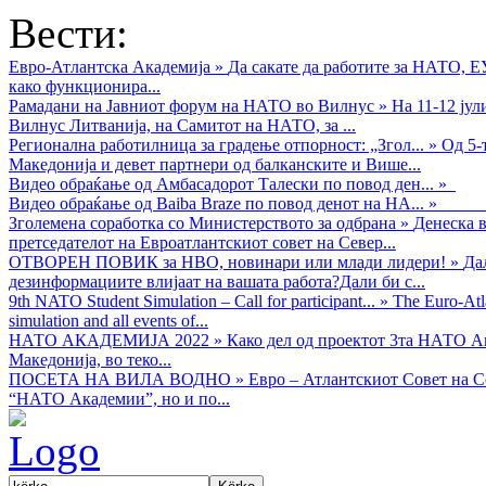
Вести:
Евро-Атлантска Академија
»
Да сакате да работите за НАТО, 
како функционира...
Рамадани на Јавниот форум на НАТО во Вилнус
»
На 11-12 ју
Вилнус Литванија, на Самитот на НАТО, за ...
Регионална работилница за градење отпорност: „Згол...
»
Од 5-
Македонија и девет партнери од балканските и Више...
Видео обраќањe од Амбасадорот Талески по повод ден...
»
Видео обраќање од Baiba Braze по повод денот на НА...
»
Зголемена соработка со Министерството за одбрана
»
Денеска в
претседателот на Евроатлантскиот совет на Север...
ОТВОРЕН ПОВИК за НВО, новинари или млади лидери!
»
Да
дезинформациите влијаат на вашата работа?Дали би с...
9th NATO Student Simulation – Call for participant...
»
The Euro-Atla
simulation and all events of...
НАТО АКАДЕМИЈА 2022
»
Како дел од проектот 3та НАТО Ак
Македонија, во теко...
ПОСЕТА НА ВИЛА ВОДНО
»
Евро – Атлантскиот Совет на С
“НАТО Академии”, но и по...