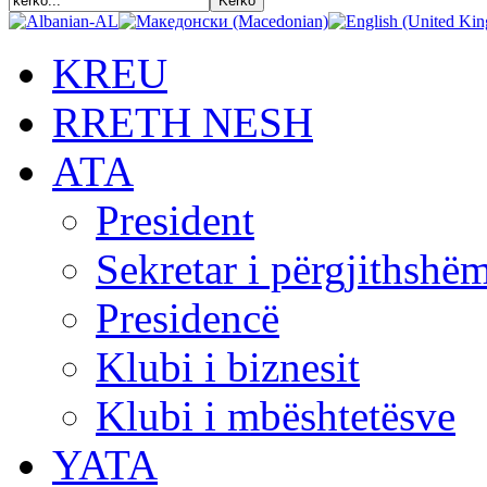
KREU
RRETH NESH
АТА
President
Sekretar i përgjithshë
Presidencë
Klubi i biznesit
Klubi i mbështetësve
YATA