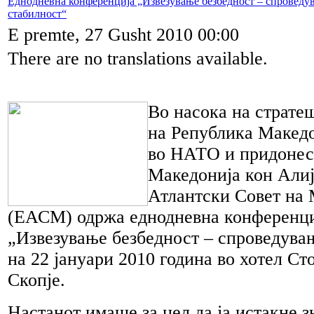
Еднодневна конференција „Извезување безбедност – спроведу
стабилност“
E premte, 27 Gusht 2010 00:00
There are no translations available.
Во насока на страте
на Република Македо
во НАТО и придонес
Македонија кон Алиј
Атлантски Совет на 
(ЕАСМ) одржа еднодневна конференци
„Извезување безбедност – спроведува
на 22 јануари 2010 година во хотел Ст
Скопје.
Настанот имаше за цел да ја истакне з