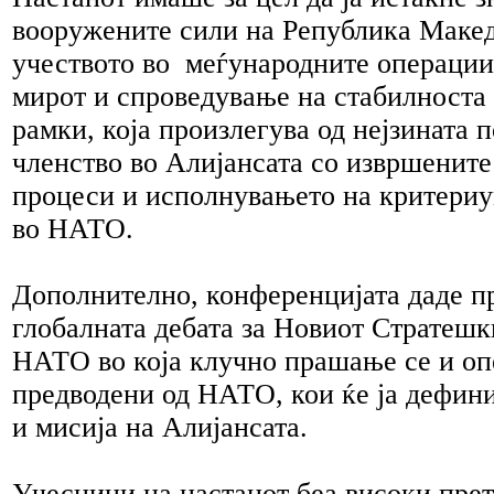
вооружените сили на Република Макед
учеството во меѓународните операции
мирот и спроведување на стабилноста
рамки, која произлегува од нејзината п
членство во Алијансата со извршенит
процеси и исполнувањето на критериу
во НАТО.
Дополнително, конференцијата даде п
глобалната дебата за Новиот Стратешк
НАТО во која клучно прашање се и о
предводени од НАТО, кои ќе ја дефини
и мисија на Алијансата.
Учесници на настанот беа високи пре