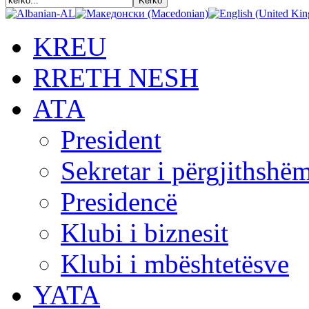
KREU
RRETH NESH
АТА
President
Sekretar i përgjithshë
Presidencë
Klubi i biznesit
Klubi i mbështetësve
YATA