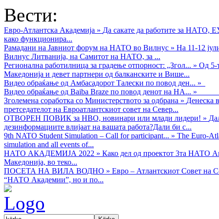
Вести:
Евро-Атлантска Академија
»
Да сакате да работите за НАТО, 
како функционира...
Рамадани на Јавниот форум на НАТО во Вилнус
»
На 11-12 ју
Вилнус Литванија, на Самитот на НАТО, за ...
Регионална работилница за градење отпорност: „Згол...
»
Од 5-
Македонија и девет партнери од балканските и Више...
Видео обраќањe од Амбасадорот Талески по повод ден...
»
Видео обраќање од Baiba Braze по повод денот на НА...
»
Зголемена соработка со Министерството за одбрана
»
Денеска в
претседателот на Евроатлантскиот совет на Север...
ОТВОРЕН ПОВИК за НВО, новинари или млади лидери!
»
Да
дезинформациите влијаат на вашата работа?Дали би с...
9th NATO Student Simulation – Call for participant...
»
The Euro-Atla
simulation and all events of...
НАТО АКАДЕМИЈА 2022
»
Како дел од проектот 3та НАТО Ак
Македонија, во теко...
ПОСЕТА НА ВИЛА ВОДНО
»
Евро – Атлантскиот Совет на С
“НАТО Академии”, но и по...