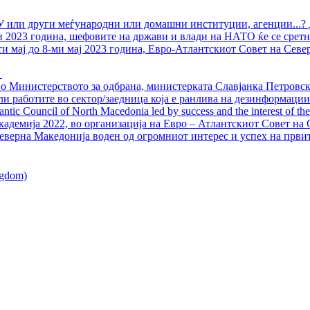
У или други меѓународни или домашни институции, агенции...? 
ли 2023 година, шефовите на држави и влади на НАТО ќе се сретн
ти мај до 8-ми мај 2023 година, Евро-Атлантскиот Совет на Севе
о Министерството за одбрана, министерката Славјанка Петровска
ли работите во сектор/заедница која е ранлива на дезинформации
ntic Council of North Macedonia led by success and the interest of the s
адемија 2022, во организација на Евро – Атлантскиот Совет на С
еверна Македонија воден од огромниот интерес и успех на први