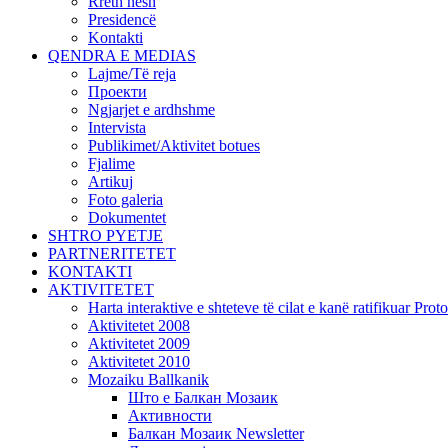
Rreth nesh
Presidencë
Kontakti
QENDRA E MEDIAS
Lajme/Të reja
Проекти
Ngjarjet e ardhshme
Intervista
Publikimet/Aktivitet botues
Fjalime
Artikuj
Foto galeria
Dokumentet
SHTRO PYETJE
PARTNERITETET
KONTAKTI
AKTIVITETET
Harta interaktive e shteteve të cilat e kanë ratifikuar Pr
Aktivitetet 2008
Aktivitetet 2009
Aktivitetet 2010
Mozaiku Ballkanik
Што е Балкан Мозаик
Активности
Балкан Мозаик Newsletter