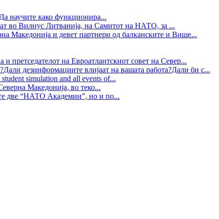
Да научите како функционира...
ат во Вилнус Литванија, на Самитот на НАТО, за ...
рна Македонија и девет партнери од балканските и Више...
 и претседателот на Евроатлантскиот совет на Север...
?Дали дезинформациите влијаат на вашата работа?Дали би с...
tudent simulation and all events of...
еверна Македонија, во теко...
те две “НАТО Академии”, но и по...