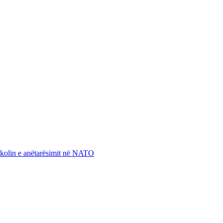
otokolin e anëtarësimit në NATO