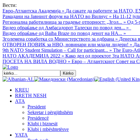
Вести:
Евро-Атлантска Академија
»
Да сакате да работите за НАТО, Е
Рамадани на Јавниот форум на НАТО во Вилнус
»
На 11-12 ју
Регионална работилница за градење отпорност: „Згол...
»
Од 5-
Видео обраќањe од Амбасадорот Талески по повод ден...
»
Видео обраќање од Baiba Braze по повод денот на НА...
»
Зголемена соработка со Министерството за одбрана
»
Денеска в
ОТВОРЕН ПОВИК за НВО, новинари или млади лидери!
»
Да
9th NATO Student Simulation – Call for participant...
»
The Euro-Atla
НАТО АКАДЕМИЈА 2022
»
Како дел од проектот 3та НАТО Ак
ПОСЕТА НА ВИЛА ВОДНО
»
Евро – Атлантскиот Совет на С
KREU
RRETH NESH
АТА
President
Sekretar i përgjithshëm
Presidencë
Klubi i biznesit
Klubi i mbështetësve
YATA