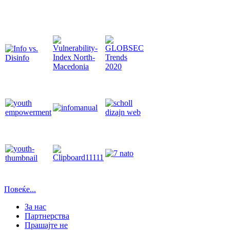
Повеќе...
За нас
Партнерства
Прашајте не