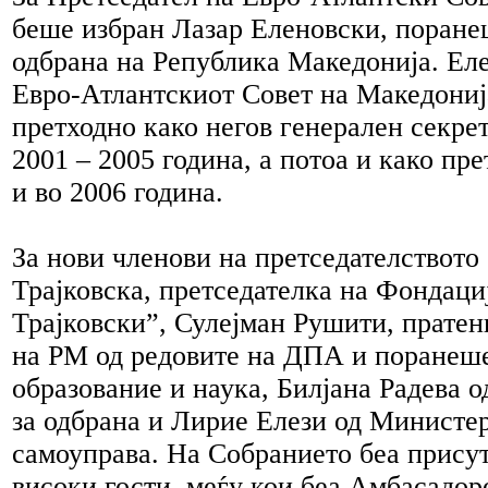
беше избран Лазар Еленовски, поран
одбрана на Република Македонија. Ел
Евро-Атлантскиот Совет на Македониј
претходно како негов генерален секре
2001 – 2005 година, а потоа и како пре
и во 2006 година.
За нови членови на претседателството
Трајковска, претседателка на Фондаци
Трајковски”, Сулејман Рушити, пратен
на РМ од редовите на ДПА и поранеше
образование и наука, Билјана Радева 
за одбрана и Лирие Елези од Министер
самоуправа. На Собранието беа присут
високи гости, меѓу кои беа Амбасадоро