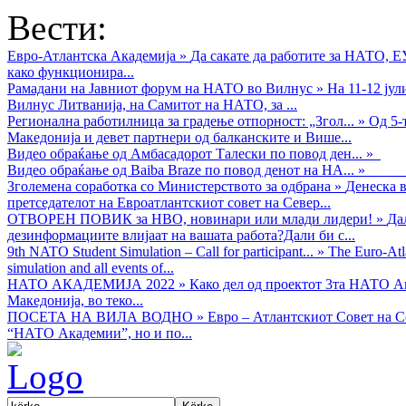
Вести:
Евро-Атлантска Академија
»
Да сакате да работите за НАТО, 
како функционира...
Рамадани на Јавниот форум на НАТО во Вилнус
»
На 11-12 ју
Вилнус Литванија, на Самитот на НАТО, за ...
Регионална работилница за градење отпорност: „Згол...
»
Од 5-
Македонија и девет партнери од балканските и Више...
Видео обраќањe од Амбасадорот Талески по повод ден...
»
Видео обраќање од Baiba Braze по повод денот на НА...
»
Зголемена соработка со Министерството за одбрана
»
Денеска в
претседателот на Евроатлантскиот совет на Север...
ОТВОРЕН ПОВИК за НВО, новинари или млади лидери!
»
Да
дезинформациите влијаат на вашата работа?Дали би с...
9th NATO Student Simulation – Call for participant...
»
The Euro-Atla
simulation and all events of...
НАТО АКАДЕМИЈА 2022
»
Како дел од проектот 3та НАТО Ак
Македонија, во теко...
ПОСЕТА НА ВИЛА ВОДНО
»
Евро – Атлантскиот Совет на С
“НАТО Академии”, но и по...