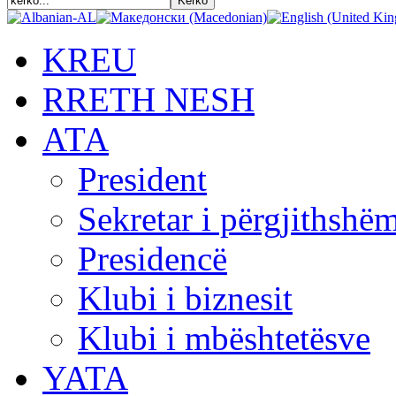
KREU
RRETH NESH
АТА
President
Sekretar i përgjithshë
Presidencë
Klubi i biznesit
Klubi i mbështetësve
YATA