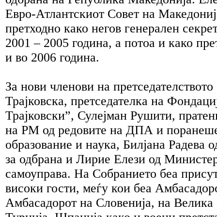
Евро-Атлантскиот Совет на Македониј
претходно како негов генерален секре
2001 – 2005 година, а потоа и како пре
и во 2006 година.
За нови членови на претседателството
Трајковска, претседателка на Фондаци
Трајковски”, Сулејман Рушити, пратен
на РМ од редовите на ДПА и поранеше
образование и наука, Билјана Радева 
за одбрана и Лирие Елези од Министер
самоуправа. На Собранието беа присут
високи гости, меѓу кои беа Амбасадоро
Амбасадорот на Словенија, на Велика 