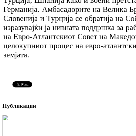
Турција, Шпанија како и воени претст
Германија. Амбасадорите на Велика Бр
Словенија и Турција се обратија на Со
изразувајќи ја нивната поддршка за ра
на Евро-Атлантскиот Совет на Македон
целокупниот процес на евро-атлантски
земјата.
Публикации