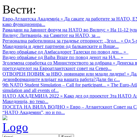
Вести:
Евро-Атлантска Академија
»
Да сакате да работите за НАТО, 
како функционира...
Рамадани на Јавниот форум на НАТО во Вилнус
»
На 11-12 ју
Вилнус Литванија, на Самитот на НАТО, за ...
Регионална работилница за градење отпорност: „Згол...
»
Од 5-
Македонија и девет партнери од балканските и Више...
Видео обраќањe од Амбасадорот Талески по повод ден...
»
Видео обраќање од Baiba Braze по повод денот на НА...
»
Зголемена соработка со Министерството за одбрана
»
Денеска в
претседателот на Евроатлантскиот совет на Север...
ОТВОРЕН ПОВИК за НВО, новинари или млади лидери!
»
Да
дезинформациите влијаат на вашата работа?Дали би с...
9th NATO Student Simulation – Call for participant...
»
The Euro-Atla
simulation and all events of...
НАТО АКАДЕМИЈА 2022
»
Како дел од проектот 3та НАТО Ак
Македонија, во теко...
ПОСЕТА НА ВИЛА ВОДНО
»
Евро – Атлантскиот Совет на С
“НАТО Академии”, но и по...