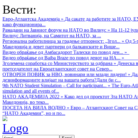
Вести:
Евро-Атлантска Академија
»
Да сакате да работите за НАТО, 
како функционира...
Рамадани на Јавниот форум на НАТО во Вилнус
»
На 11-12 ју
Вилнус Литванија, на Самитот на НАТО, за ...
Регионална работилница за градење отпорност: „Згол...
»
Од 5-
Македонија и девет партнери од балканските и Више...
Видео обраќањe од Амбасадорот Талески по повод ден...
»
Видео обраќање од Baiba Braze по повод денот на НА...
»
Зголемена соработка со Министерството за одбрана
»
Денеска в
претседателот на Евроатлантскиот совет на Север...
ОТВОРЕН ПОВИК за НВО, новинари или млади лидери!
»
Да
дезинформациите влијаат на вашата работа?Дали би с...
9th NATO Student Simulation – Call for participant...
»
The Euro-Atla
simulation and all events of...
НАТО АКАДЕМИЈА 2022
»
Како дел од проектот 3та НАТО Ак
Македонија, во теко...
ПОСЕТА НА ВИЛА ВОДНО
»
Евро – Атлантскиот Совет на С
“НАТО Академии”, но и по...