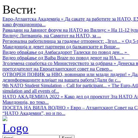
Вести:
Евро-Атлантска Академија
»
Да сакате да работите за НАТО, 
како функционира...
Рамадани на Јавниот форум на НАТО во Вилнус
»
На 11-12 ју
Вилнус Литванија, на Самитот на НАТО, за ...
Регионална работилница за градење отпорност: „Згол...
»
Од 5-
Македонија и девет партнери од балканските и Више...
Видео обраќањe од Амбасадорот Талески по повод ден...
»
Видео обраќање од Baiba Braze по повод денот на НА...
»
Зголемена соработка со Министерството за одбрана
»
Денеска в
претседателот на Евроатлантскиот совет на Север...
ОТВОРЕН ПОВИК за НВО, новинари или млади лидери!
»
Да
дезинформациите влијаат на вашата работа?Дали би с...
9th NATO Student Simulation – Call for participant...
»
The Euro-Atla
simulation and all events of...
НАТО АКАДЕМИЈА 2022
»
Како дел од проектот 3та НАТО Ак
Македонија, во теко...
ПОСЕТА НА ВИЛА ВОДНО
»
Евро – Атлантскиот Совет на С
“НАТО Академии”, но и по...