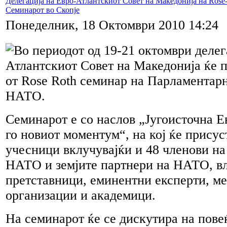
Делегација на Евро-Атлантскиот Совет на Македонија на Rose
Семинарот во Скопје
Понеделник, 18 Октомври 2010 14:24
Во периодот од 19-21 октомври делег
Атлантскиот Совет на Македонија ќе п
от Rose Roth семинар на Парламентар
НАТО.
Семинарот е со наслов „Југоисточна Е
го новиот моментум“, на кој ќе присус
учесници вклучувајќи и 48 членови на
НАТО и земјите партнери на НАТО, в
претставници, еминентни експерти, м
организации и академици.
На семинарот ќе се дискутира на пове