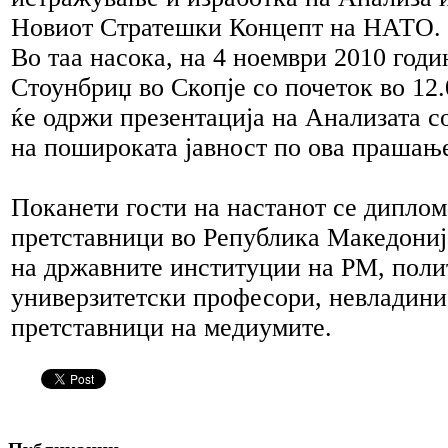
Новиот Стратешки Концепт на НАТО.
Во таа насока, на 4 ноември 2010 годи
Стоунбриџ во Скопје со почеток во 12
ќе одржи презентација на Анализата с
на пошироката јавност по ова прашањ
Поканети гости на настанот се диплом
претставници во Република Македониј
на државните институции на РМ, поли
универзитетски професори, невладини
претставници на медиумите.