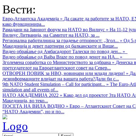
Вести:
Евро-Атлантска Академија
»
Да сакате да работите за НАТО, 
како функционира...
Рамадани на Јавниот форум на НАТО во Вилнус
»
На 11-12 ју
Вилнус Литванија, на Самитот на НАТО, за ...
Регионална работилница за градење отпорност: „Згол...
»
Од 5-
Македонија и девет партнери од балканските и Више...
Видео обраќањe од Амбасадорот Талески по повод ден...
»
Видео обраќање од Baiba Braze по повод денот на НА...
»
Зголемена соработка со Министерството за одбрана
»
Денеска в
претседателот на Евроатлантскиот совет на Север...
ОТВОРЕН ПОВИК за НВО, новинари или млади лидери!
»
Да
дезинформациите влијаат на вашата работа?Дали би с...
9th NATO Student Simulation – Call for participant...
»
The Euro-Atla
simulation and all events of...
НАТО АКАДЕМИЈА 2022
»
Како дел од проектот 3та НАТО Ак
Македонија, во теко...
ПОСЕТА НА ВИЛА ВОДНО
»
Евро – Атлантскиот Совет на С
“НАТО Академии”, но и по...