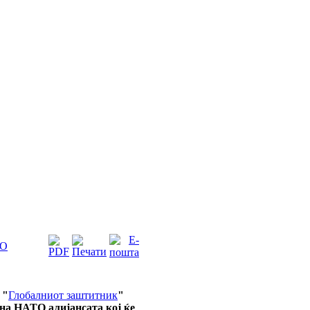
ТО
 "
Глобалниот заштитник
"
на НАТО алијансата кој ќе