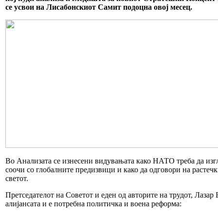
се усвои на Лисабонскиот Самит подоцна овој месец.
Во Анализата се изнесени видувањата како НАТО треба да изгл
соочи со глобалните предизвици и како да одговори на растеч
светот.
Претседателот на Советот и еден од авторите на трудот, Лазар
алијансата и е потребна политичка и воена реформа: