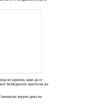
еда во иднина, како да се
киот безбедносен притисок во
 Еленовски верува дека на