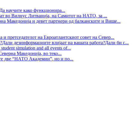
Да научите како функционира...
ат во Вилнус Литванија, на Самитот на НАТО, за ...
рна Македонија и девет партнери од балканските и Више...
 и претседателот на Евроатлантскиот совет на Север...
?Дали дезинформациите влијаат на вашата работа?Дали би с...
tudent simulation and all events of...
еверна Македонија, во теко...
те две “НАТО Академии”, но и по...