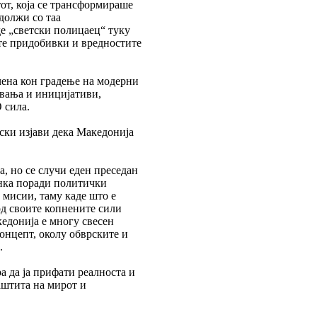
от, која се трансформираше
одолжи со таа
де „светски полицаец“ туку
ите придобивки и вредностите
чена кон градење на модерни
увања и иницијативи,
 сила.
ки изјави дека Македонија
, но се случи еден преседан
енка поради политички
 мисии, таму каде што е
од своите копнените сили
едонија е многу свесен
концепт, околу обврските и
.
 да ја прифати реалноста и
заштита на мирот и