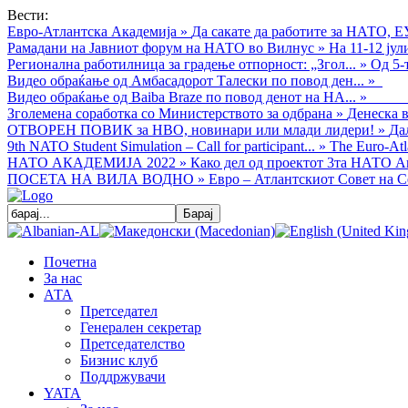
Вести:
Евро-Атлантска Академија
»
Да сакате да работите за НАТО, Е
Рамадани на Јавниот форум на НАТО во Вилнус
»
На 11-12 ју
Регионална работилница за градење отпорност: „Згол...
»
Од 5-
Видео обраќањe од Амбасадорот Талески по повод ден...
»
Видео обраќање од Baiba Braze по повод денот на НА...
»
Зголемена соработка со Министерството за одбрана
»
Денеска в
ОТВОРЕН ПОВИК за НВО, новинари или млади лидери!
»
Да
9th NATO Student Simulation – Call for participant...
»
The Euro-Atla
НАТО АКАДЕМИЈА 2022
»
Како дел од проектот 3та НАТО Ак
ПОСЕТА НА ВИЛА ВОДНО
»
Евро – Атлантскиот Совет на С
Почетна
За нас
АТА
Претседател
Генерален секретар
Претседателство
Бизнис клуб
Поддржувачи
YATA