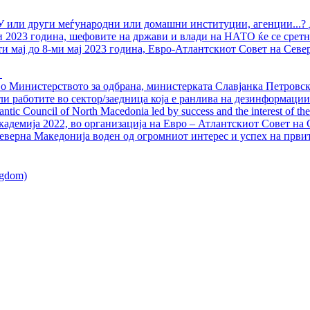
У или други меѓународни или домашни институции, агенции...? 
ли 2023 година, шефовите на држави и влади на НАТО ќе се сретн
ти мај до 8-ми мај 2023 година, Евро-Атлантскиот Совет на Севе
о Министерството за одбрана, министерката Славјанка Петровска
ли работите во сектор/заедница која е ранлива на дезинформации
ntic Council of North Macedonia led by success and the interest of the s
адемија 2022, во организација на Евро – Атлантскиот Совет на С
еверна Македонија воден од огромниот интерес и успех на први