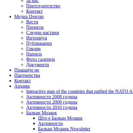
За нас
Претседателство
Контакт
Медиа Центар
Вести
Проекти
Следни настани
Интервјуа
Публикации
Говори
Написи
Фото галерија
Документи
Прашајте не
Партнерства
Контакт
Архива
Interactive map of the countries that ratified the NATO 
Активности 2008 година
Активности 2009 година
Активности 2010 година
Балкан Мозаик
Што е Балкан Мозаик
Активности
Балкан Мозаик Newsletter