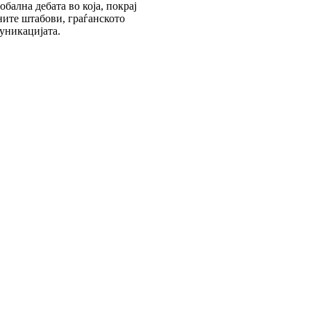
ална дебата во која, покрај
ните штабови, граѓанското
уникацијата.