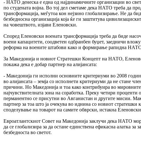
- НАТО денеска е една од најдинамичните организации во свет
по студената војна. Во тој дел сметаме дека НАТО треба да пр
трансформација, меѓутоа кон нејзино глобализирање. Не да би
безбедносна организација која ќе ги заштитува цивилизациск
на човештвото, изјави Еленовски.
Според Еленовски воената трансформација треба да биде насо
воени капацитети, соодветен одбранбен буџет, заедничи влож
реформа на воените штабови како и формирање рапидна НАТО
За Македонија и новиот Стратешки Концепт на НАТО, Еленовс
покажа дека е добар партнер на алијансата:
- Македонија ги исполни основните критериуми во 2008 година
во алијансата – земја со исполнети критериуми да не стане чл
причини. Но Македонија и тоа како контрибуира во мировните
најчувствителната зона на соработка. Преку четири проценти 
перманентно се присутни во Авганистан и другите мисии. Мак
партнер за тоа што ја очекува во иднина со новиот стратешки 
споделување на товарот на самите обврски, истакна Еленовски
Евроатлантскиот Совет на Македонија заклучи дека НАТО мора
да се глобализира за да остане единствена ефикасна алатка за 
безбедноста во светот.