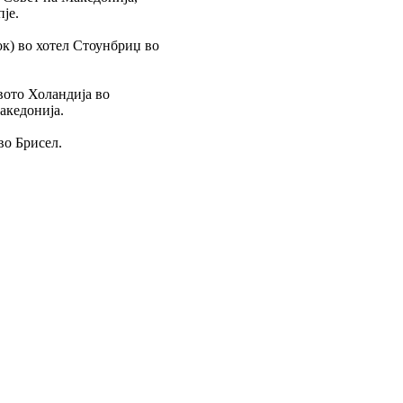
је.
ок) во хотел Стоунбриџ во
вото Холандија во
акедонија.
во Брисел.