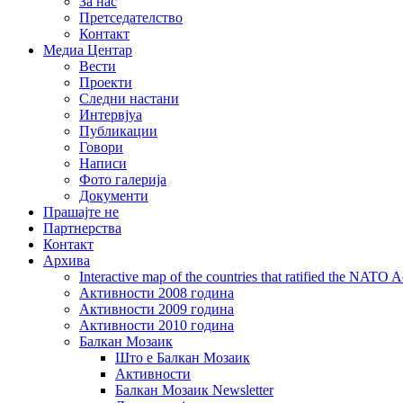
За нас
Претседателство
Контакт
Медиа Центар
Вести
Проекти
Следни настани
Интервјуа
Публикации
Говори
Написи
Фото галерија
Документи
Прашајте не
Партнерства
Контакт
Архива
Interactive map of the countries that ratified the NATO 
Активности 2008 година
Активности 2009 година
Активности 2010 година
Балкан Мозаик
Што е Балкан Мозаик
Активности
Балкан Мозаик Newsletter