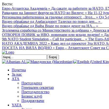
Вести:
Евро-Атлантска Академија
»
Да сакате да работите за НАТО, Е
Рамадани на Јавниот форум на НАТО во Вилнус
»
На 11-12 ју
Регионална работилница за градење отпорност: „Згол...
»
Од 5-
Видео обраќањe од Амбасадорот Талески по повод ден...
»
Видео обраќање од Baiba Braze по повод денот на НА...
»
Зголемена соработка со Министерството за одбрана
»
Денеска в
ОТВОРЕН ПОВИК за НВО, новинари или млади лидери!
»
Да
9th NATO Student Simulation – Call for participant...
»
The Euro-Atla
НАТО АКАДЕМИЈА 2022
»
Како дел од проектот 3та НАТО Ак
ПОСЕТА НА ВИЛА ВОДНО
»
Евро – Атлантскиот Совет на С
Почетна
За нас
АТА
Претседател
Генерален секретар
Претседателство
Бизнис клуб
Поддржувачи
YATA