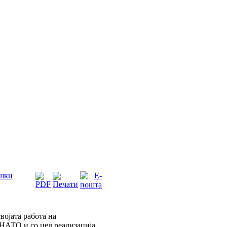
ешки
ојата работа на
НАТО и со цел реализација