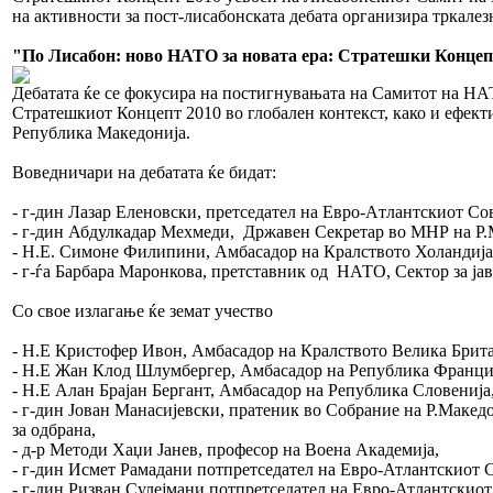
на активности за пост-лисабонската дебата организира тркалез
"По Лисабон: ново НАТО за новата ера: Стратешки Концеп
Дебатата ќе се фокусира на постигнувањата на Самитот на НА
Стратешкиот Концепт 2010 во глобален контекст, како и ефекти
Република Македонија.
Воведничари на дебатата ќе бидат:
- г-дин Лазар Еленовски, претседател на Евро-Aтлантскиот Со
- г-дин Абдулкадар Мехмеди, Државен Секретар во МНР на Р.
- Н.Е. Симоне Филипини, Амбасадор на Кралството Холандија 
- г-ѓа Барбара Маронкова, претставник од НАТО, Сектор за ја
Со свое излагање ќе земат учество
- Н.Е Кристофер Ивон, Амбасадор на Кралството Велика Брита
- H.Е Жан Клод Шлумбергер, Амбасадор на Република Франциј
- Н.Е Алан Брајан Бергант, Амбасадор на Република Словенија,
- г-дин Јован Mанасијевски, пратеник во Собрание на Р.Mаке
за одбрана,
- д-р Методи Хаџи Јанев, професор на Воена Академија,
- г-дин Исмет Рамадани потпретседател на Евро-Атлантскиот 
- г-дин Ризван Сулејмани потпретседател на Евро-Атлантскиот