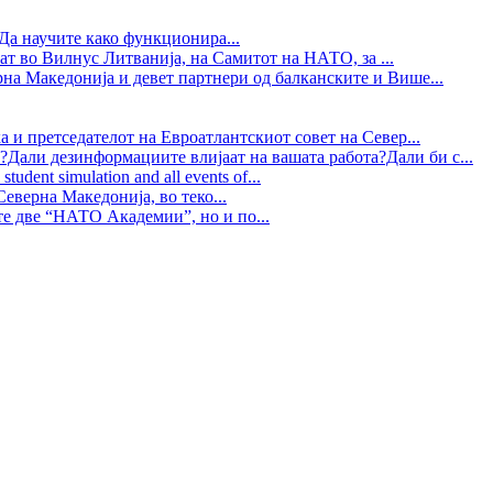
Да научите како функционира...
ат во Вилнус Литванија, на Самитот на НАТО, за ...
рна Македонија и девет партнери од балканските и Више...
 и претседателот на Евроатлантскиот совет на Север...
?Дали дезинформациите влијаат на вашата работа?Дали би с...
tudent simulation and all events of...
еверна Македонија, во теко...
те две “НАТО Академии”, но и по...