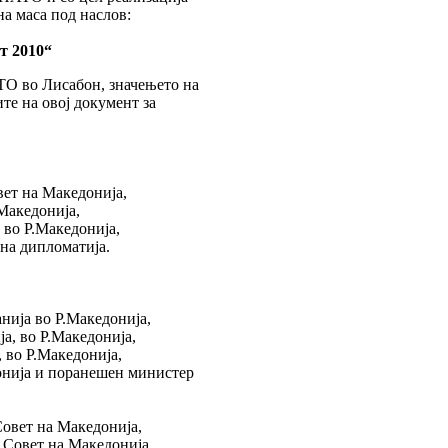
на маса под наслов:
т 2010“
ТО во Лисабон, значењето на
те на овој документ за
вет на Македонија,
Македонија,
во Р.Македонија,
вна дипломатија.
нија во Р.Македонија,
а, во Р.Македонија,
 во Р.Македонија,
донија и поранешен министер
Совет на Македонија,
 Совет на Македонија,