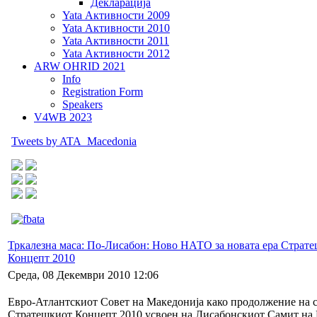
Декларација
Yata Активности 2009
Yata Активности 2010
Yata Активности 2011
Yata Активности 2012
ARW OHRID 2021
Info
Registration Form
Speakers
V4WB 2023
Tweets by ATA_Macedonia
Тркалезна маса: По-Лисабон: Ново НАТО за новaта ера Страт
Концепт 2010
Среда, 08 Декември 2010 12:06
Евро-Атлантскиот Совет на Македонија како продолжение на св
Стратешкиот Концепт 2010 усвоен на Лисабонскиот Самит на 