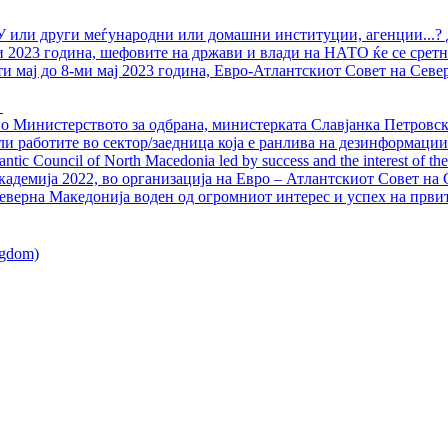
У или други меѓународни или домашни институции, агенции...? 
ли 2023 година, шефовите на држави и влади на НАТО ќе се сретн
ти мај до 8-ми мај 2023 година, Евро-Атлантскиот Совет на Севе
о Министерството за одбрана, министерката Славјанка Петровска
ли работите во сектор/заедница која е ранлива на дезинформации
ntic Council of North Macedonia led by success and the interest of the s
адемија 2022, во организација на Евро – Атлантскиот Совет на С
еверна Македонија воден од огромниот интерес и успех на први