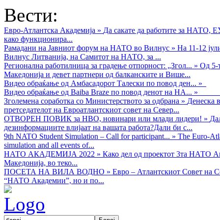
Вести:
Евро-Атлантска Академија
»
Да сакате да работите за НАТО, 
како функционира...
Рамадани на Јавниот форум на НАТО во Вилнус
»
На 11-12 ју
Вилнус Литванија, на Самитот на НАТО, за ...
Регионална работилница за градење отпорност: „Згол...
»
Од 5-
Македонија и девет партнери од балканските и Више...
Видео обраќањe од Амбасадорот Талески по повод ден...
»
Видео обраќање од Baiba Braze по повод денот на НА...
»
Зголемена соработка со Министерството за одбрана
»
Денеска в
претседателот на Евроатлантскиот совет на Север...
ОТВОРЕН ПОВИК за НВО, новинари или млади лидери!
»
Да
дезинформациите влијаат на вашата работа?Дали би с...
9th NATO Student Simulation – Call for participant...
»
The Euro-Atla
simulation and all events of...
НАТО АКАДЕМИЈА 2022
»
Како дел од проектот 3та НАТО Ак
Македонија, во теко...
ПОСЕТА НА ВИЛА ВОДНО
»
Евро – Атлантскиот Совет на С
“НАТО Академии”, но и по...