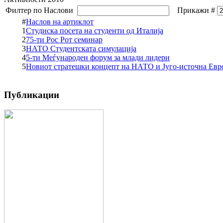
Филтер по Наслови
Прикажи #
#
Наслов на артиклот
1
Студиска посета на студенти од Италија
2
75-ти Рос Рот семинар
3
НАТО Студентската симулација
4
5-ти Меѓународен форум за млади лидери
5
Новиот стратешки концепт на НАТО и Југо-источна Евр
Публикации