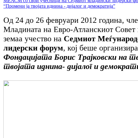
МЕАСМ со свои учесници на Седмиот младински лидерски ф
“Промени ја твојата иднина - дијалог и демократија”
Од 24 до 26 февруари 2012 година, чл
Младината на Евро-Атланскиот Совет
земаа учество на
Седмиот Меѓународ
лидерски форум
, кој беше организира
Фондацијата Борис Трајковски на те
твојата иднина- дијалог и демократ