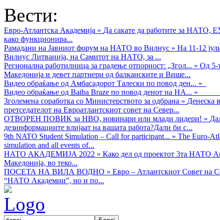
Вести:
Евро-Атлантска Академија
»
Да сакате да работите за НАТО, 
како функционира...
Рамадани на Јавниот форум на НАТО во Вилнус
»
На 11-12 ју
Вилнус Литванија, на Самитот на НАТО, за ...
Регионална работилница за градење отпорност: „Згол...
»
Од 5-
Македонија и девет партнери од балканските и Више...
Видео обраќањe од Амбасадорот Талески по повод ден...
»
Видео обраќање од Baiba Braze по повод денот на НА...
»
Зголемена соработка со Министерството за одбрана
»
Денеска в
претседателот на Евроатлантскиот совет на Север...
ОТВОРЕН ПОВИК за НВО, новинари или млади лидери!
»
Да
дезинформациите влијаат на вашата работа?Дали би с...
9th NATO Student Simulation – Call for participant...
»
The Euro-Atla
simulation and all events of...
НАТО АКАДЕМИЈА 2022
»
Како дел од проектот 3та НАТО Ак
Македонија, во теко...
ПОСЕТА НА ВИЛА ВОДНО
»
Евро – Атлантскиот Совет на С
“НАТО Академии”, но и по...