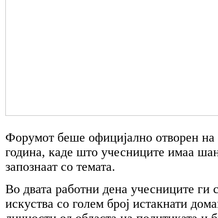
Форумот беше официјално отворен на
година, каде што учесниците имаа шан
запознаат со темата.
Во двата работни дена учесниците ги 
искуства со голем број истакнати дом