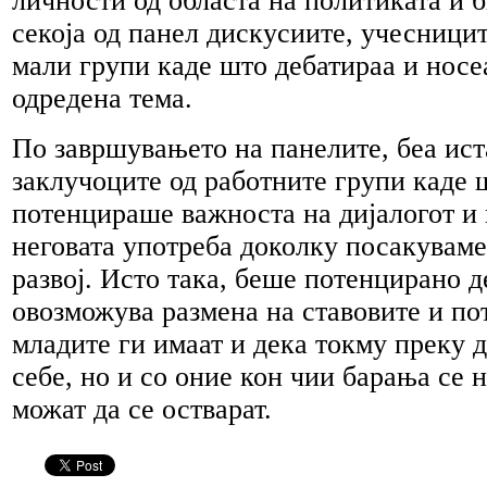
личности од областа на политиката и 
секоја од панел дискусиите, учесницит
мали групи каде што дебатираа и носе
одредена тема.
По завршувањето на панелите, беа ис
заклучоците од работните групи каде 
потенцираше важноста на дијалогот и
неговата употреба доколку посакувам
развој. Исто така, беше потенцирано д
овозможува размена на ставовите и по
младите ги имаат и дека токму преку 
себе, но и со оние кон чии барања се 
можат да се остварат.