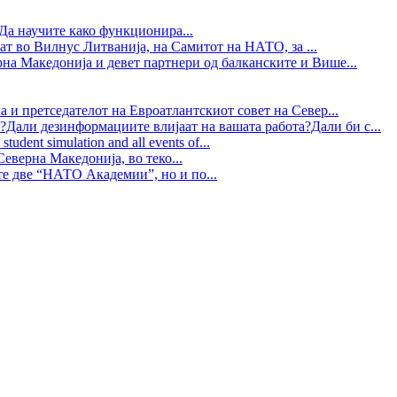
Да научите како функционира...
ат во Вилнус Литванија, на Самитот на НАТО, за ...
рна Македонија и девет партнери од балканските и Више...
 и претседателот на Евроатлантскиот совет на Север...
?Дали дезинформациите влијаат на вашата работа?Дали би с...
tudent simulation and all events of...
еверна Македонија, во теко...
те две “НАТО Академии”, но и по...