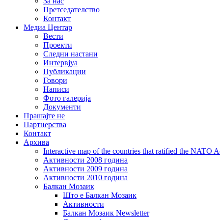
За нас
Претседателство
Контакт
Медиа Центар
Вести
Проекти
Следни настани
Интервјуа
Публикации
Говори
Написи
Фото галерија
Документи
Прашајте не
Партнерства
Контакт
Архива
Interactive map of the countries that ratified the NATO 
Активности 2008 година
Активности 2009 година
Активности 2010 година
Балкан Мозаик
Што е Балкан Мозаик
Активности
Балкан Мозаик Newsletter