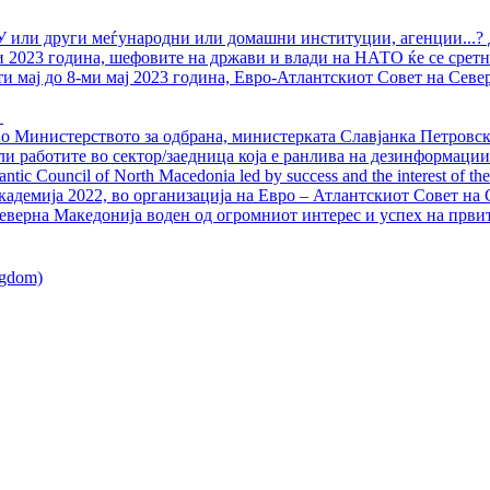
У или други меѓународни или домашни институции, агенции...? 
ли 2023 година, шефовите на држави и влади на НАТО ќе се сретн
ти мај до 8-ми мај 2023 година, Евро-Атлантскиот Совет на Севе
о Министерството за одбрана, министерката Славјанка Петровска
ли работите во сектор/заедница која е ранлива на дезинформации
ntic Council of North Macedonia led by success and the interest of the s
адемија 2022, во организација на Евро – Атлантскиот Совет на С
еверна Македонија воден од огромниот интерес и успех на први