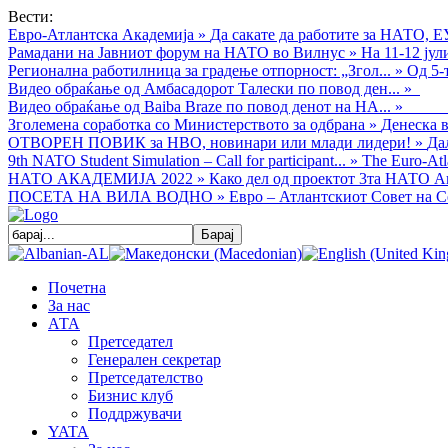
Вести:
Евро-Атлантска Академија
»
Да сакате да работите за НАТО, Е
Рамадани на Јавниот форум на НАТО во Вилнус
»
На 11-12 ју
Регионална работилница за градење отпорност: „Згол...
»
Од 5-
Видео обраќањe од Амбасадорот Талески по повод ден...
»
Видео обраќање од Baiba Braze по повод денот на НА...
»
Зголемена соработка со Министерството за одбрана
»
Денеска в
ОТВОРЕН ПОВИК за НВО, новинари или млади лидери!
»
Да
9th NATO Student Simulation – Call for participant...
»
The Euro-Atla
НАТО АКАДЕМИЈА 2022
»
Како дел од проектот 3та НАТО Ак
ПОСЕТА НА ВИЛА ВОДНО
»
Евро – Атлантскиот Совет на С
Почетна
За нас
АТА
Претседател
Генерален секретар
Претседателство
Бизнис клуб
Поддржувачи
YATA