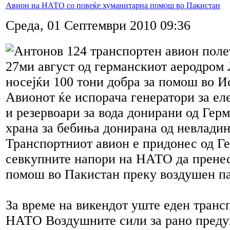
Авион на НАТО со повеќе хуманитарна помош во Пакистан
Среда, 01 Септември 2010 09:36
Антонов 124 транспортен авион полет
27ми август од германскиот аеродром 
носејќи 100 тони добра за помош во И
Авионот ќе испорача генератори за ел
и резервоари за вода донирани од Герм
храна за бебиња донирана од невладин
Транспортниот авион е придонес од Ге
севкупните напори на НАТО да прене
помош во Пакистан преку воздушен па
За време на викендот уште еден транс
НАТО Воздушните сили за рано преду