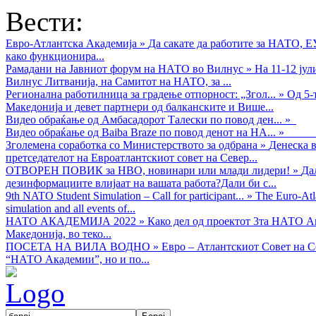
Вести:
Евро-Атлантска Академија
»
Да сакате да работите за НАТО, 
како функционира...
Рамадани на Јавниот форум на НАТО во Вилнус
»
На 11-12 ју
Вилнус Литванија, на Самитот на НАТО, за ...
Регионална работилница за градење отпорност: „Згол...
»
Од 5-
Македонија и девет партнери од балканските и Више...
Видео обраќањe од Амбасадорот Талески по повод ден...
»
Видео обраќање од Baiba Braze по повод денот на НА...
»
Зголемена соработка со Министерството за одбрана
»
Денеска в
претседателот на Евроатлантскиот совет на Север...
ОТВОРЕН ПОВИК за НВО, новинари или млади лидери!
»
Да
дезинформациите влијаат на вашата работа?Дали би с...
9th NATO Student Simulation – Call for participant...
»
The Euro-Atla
simulation and all events of...
НАТО АКАДЕМИЈА 2022
»
Како дел од проектот 3та НАТО Ак
Македонија, во теко...
ПОСЕТА НА ВИЛА ВОДНО
»
Евро – Атлантскиот Совет на С
“НАТО Академии”, но и по...