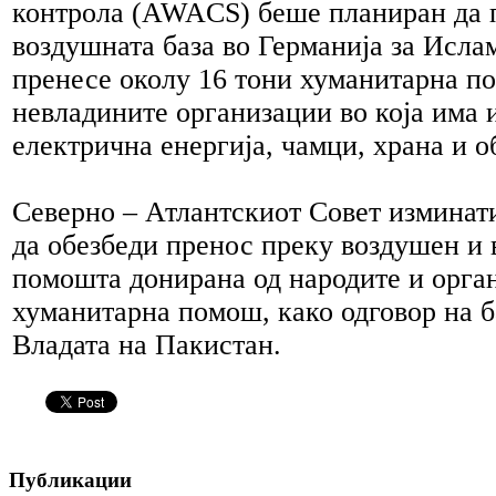
контрола (AWACS) беше планиран да 
воздушната база во Германија за Исла
пренесе околу 16 тони хуманитарна п
невладините организации во која има и
електрична енергија, чамци, храна и о
Северно – Атлантскиот Совет изминат
да обезбеди пренос преку воздушен и 
помошта донирана од народите и орга
хуманитарна помош, како одговор на 
Владата на Пакистан.
Публикации