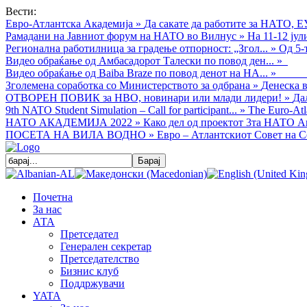
Вести:
Евро-Атлантска Академија
»
Да сакате да работите за НАТО, Е
Рамадани на Јавниот форум на НАТО во Вилнус
»
На 11-12 ју
Регионална работилница за градење отпорност: „Згол...
»
Од 5-
Видео обраќањe од Амбасадорот Талески по повод ден...
»
Видео обраќање од Baiba Braze по повод денот на НА...
»
Зголемена соработка со Министерството за одбрана
»
Денеска в
ОТВОРЕН ПОВИК за НВО, новинари или млади лидери!
»
Да
9th NATO Student Simulation – Call for participant...
»
The Euro-Atla
НАТО АКАДЕМИЈА 2022
»
Како дел од проектот 3та НАТО Ак
ПОСЕТА НА ВИЛА ВОДНО
»
Евро – Атлантскиот Совет на С
Почетна
За нас
АТА
Претседател
Генерален секретар
Претседателство
Бизнис клуб
Поддржувачи
YATA