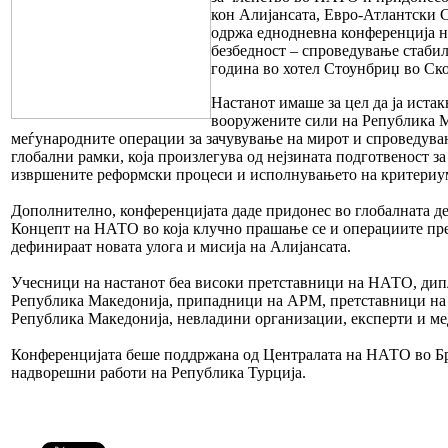
кон Алијансата, Евро-Атлантски 
одржа еднодневна конференција 
безбедност – спроведување стабил
година во хотел Стоунбриџ во Ско
Настанот имаше за цел да ја истак
вооружените сили на Република М
меѓународните операции за зачувување на мирот и спроведува
глобални рамки, која произлегува од нејзината подготвеност за
извршените реформски процеси и исполнувањето на критериу
Дополнително, конференцијата даде придонес во глобалната д
Концепт на НАТО во која клучно прашање се и операциите пре
дефинираат новата улога и мисија на Алијансата.
Учесници на настанот беа високи претставници на НАТО, дип
Република Македонија, припадници на АРМ, претставници на
Република Македонија, невладини организации, експерти и м
Конференцијата беше поддржана од Централата на НАТО во Бр
надворешни работи на Република Турција.