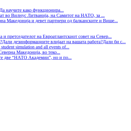
Да научите како функционира...
ат во Вилнус Литванија, на Самитот на НАТО, за ...
рна Македонија и девет партнери од балканските и Више...
 и претседателот на Евроатлантскиот совет на Север...
?Дали дезинформациите влијаат на вашата работа?Дали би с...
tudent simulation and all events of...
еверна Македонија, во теко...
те две “НАТО Академии”, но и по...