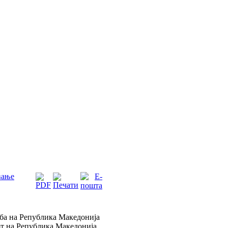
вање
лба на Република Македонија
т на Република Македонија