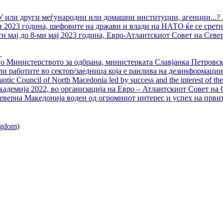
У или други меѓународни или домашни институции, агенции...? 
ли 2023 година, шефовите на држави и влади на НАТО ќе се сретн
ти мај до 8-ми мај 2023 година, Евро-Атлантскиот Совет на Севе
о Министерството за одбрана, министерката Славјанка Петровска
ли работите во сектор/заедница која е ранлива на дезинформации
ntic Council of North Macedonia led by success and the interest of the s
адемија 2022, во организација на Евро – Атлантскиот Совет на С
еверна Македонија воден од огромниот интерес и успех на први