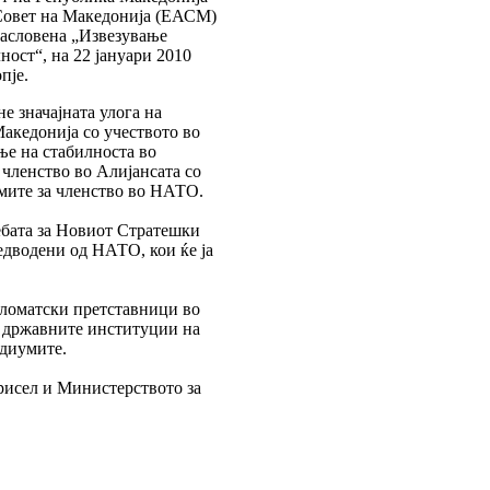
Совет на Македонија (ЕАСМ)
насловена „Извезување
ност“, на 22 јануари 2010
пје.
не значајната улога на
акедонија со учеството во
ње на стабилноста во
 членство во Алијансата со
мите за членство во НАТО.
ебата за Новиот Стратешки
дводени од НАТО, кои ќе ја
ломатски претставници во
 државните институции на
едиумите.
исел и Министерството за