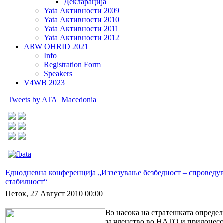
Декларација
Yata Активности 2009
Yata Активности 2010
Yata Активности 2011
Yata Активности 2012
ARW OHRID 2021
Info
Registration Form
Speakers
V4WB 2023
Tweets by ATA_Macedonia
Еднодневна конференција „Извезување безбедност – спроведу
стабилност“
Петок, 27 Август 2010 00:00
Во насока на стратешката опреде
за членство во НАТО и придонесо