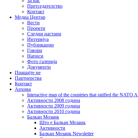
За нас
Претседателство
Контакт
Медиа Центар
Вести
Проекти
Следни настани
Интервјуа
Публикации
Говори
Написи
Фото галерија
Документи
Прашајте не
Партнерства
Контакт
Архива
Interactive map of the countries that ratified the NATO 
Активности 2008 година
Активности 2009 година
Активности 2010 година
Балкан Мозаик
Што е Балкан Мозаик
Активности
Балкан Мозаик Newsletter