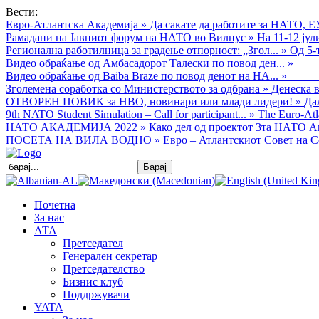
Вести:
Евро-Атлантска Академија
»
Да сакате да работите за НАТО, Е
Рамадани на Јавниот форум на НАТО во Вилнус
»
На 11-12 ју
Регионална работилница за градење отпорност: „Згол...
»
Од 5-
Видео обраќањe од Амбасадорот Талески по повод ден...
»
Видео обраќање од Baiba Braze по повод денот на НА...
»
Зголемена соработка со Министерството за одбрана
»
Денеска в
ОТВОРЕН ПОВИК за НВО, новинари или млади лидери!
»
Да
9th NATO Student Simulation – Call for participant...
»
The Euro-Atla
НАТО АКАДЕМИЈА 2022
»
Како дел од проектот 3та НАТО Ак
ПОСЕТА НА ВИЛА ВОДНО
»
Евро – Атлантскиот Совет на С
Почетна
За нас
АТА
Претседател
Генерален секретар
Претседателство
Бизнис клуб
Поддржувачи
YATA