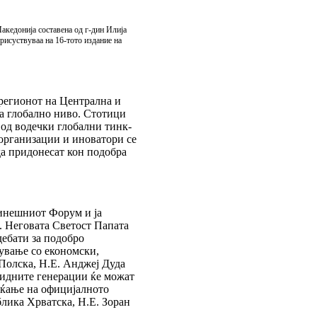
Македонија составена од г-дин Илија
рисуствуваа на 16-тото издание на
регионот на Централна и
а глобално ниво. Стотици
 од водечки глобални тинк-
организации и иноватори се
а придонесат кон подобра
динешниот Форум и ја
. Неговата Светост Папата
дебати за подобро
вување со економски,
Полска, Н.Е. Анджеј Дуда
а идните генерации ќе можат
раќање на официјалното
лика Хрватска, Н.Е. Зоран