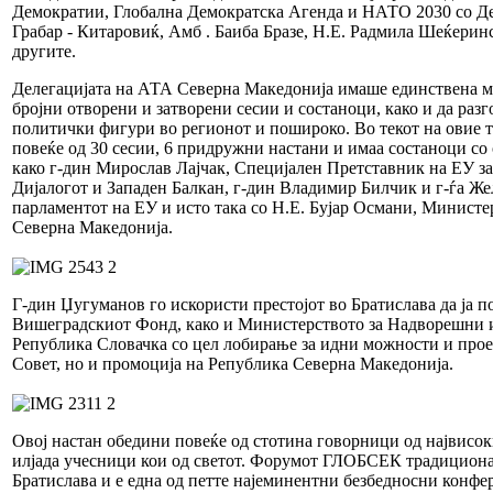
Демократии, Глобална Демократска Агенда и НАТО 2030 со Д
Грабар - Китаровиќ, Амб . Баиба Бразе, Н.Е. Радмила Шеќеринс
другите.
Делегацијата на АТА Северна Македонија имаше единствена м
бројни отворени и затворени сесии и состаноци, како и да разг
политички фигури во регионот и пошироко. Во текот на овие т
повеќе од 30 сесии, 6 придружни настани и имаа состаноци с
како г-дин Мирослав Лајчак, Специјален Претставник на ЕУ з
Дијалогот и Западен Балкан, г-дин Владимир Билчик и г-ѓа Же
парламентот на ЕУ и исто така со Н.Е. Бујар Османи, Минист
Северна Македонија.
Г-дин Џугуманов го искористи престојот во Братислава да ја п
Вишеградскиот Фонд, како и Министерството за Надворешни 
Република Словачка со цел лобирање за идни можности и прое
Совет, но и промоција на Република Северна Македонија.
Овој настан обедини повеќе од стотина говорници од највисо
илјада учесници кои од светот. Форумот ГЛОБСЕК традициона
Братислава и е една од петте најеминентни безбедносни конфе