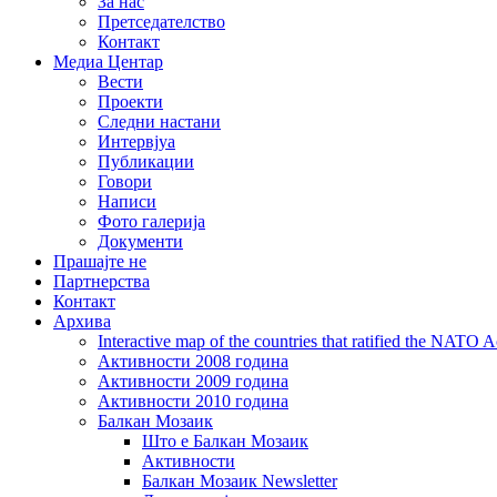
За нас
Претседателство
Контакт
Медиа Центар
Вести
Проекти
Следни настани
Интервјуа
Публикации
Говори
Написи
Фото галерија
Документи
Прашајте не
Партнерства
Контакт
Архива
Interactive map of the countries that ratified the NATO 
Активности 2008 година
Активности 2009 година
Активности 2010 година
Балкан Мозаик
Што е Балкан Мозаик
Активности
Балкан Мозаик Newsletter