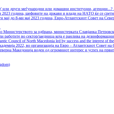
У или други меѓународни или домашни институции, агенции...? 
ли 2023 година, шефовите на држави и влади на НАТО ќе се сретн
ти мај до 8-ми мај 2023 година, Евро-Атлантскиот Совет на Севе
о Министерството за одбрана, министерката Славјанка Петровска
ли работите во сектор/заедница која е ранлива на дезинформации
ntic Council of North Macedonia led by success and the interest of the s
адемија 2022, во организација на Евро – Атлантскиот Совет на С
еверна Македонија воден од огромниот интерес и успех на први