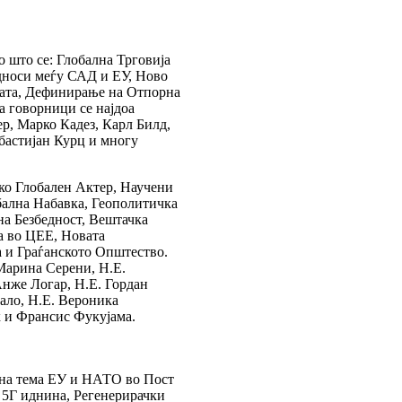
 што се: Глобална Трговија
дноси меѓу САД и ЕУ, Ново
ната, Дефинирање на Отпорна
а говорници се најдоа
р, Марко Кадез, Карл Билд,
ебастијан Курц и многу
ко Глобален Актер, Научени
ална Набавка, Геополитичка
а Безбедност, Вештачка
а во ЦЕЕ, Новата
 и Граѓанското Општество.
 Марина Серени, Н.Е.
нже Логар, Н.Е. Гордан
ало, Н.Е. Вероника
к и Франсис Фукујама.
 на тема ЕУ и НАТО во Пост
, 5Г иднина, Регенерирачки