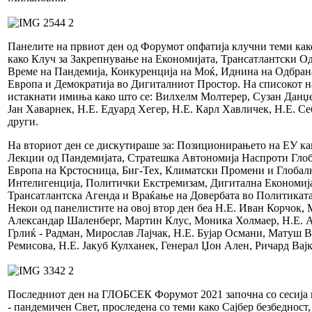
Панелите на првиот ден од Форумот опфатија клучни теми како
како Клуч за Закрепнување на Економијата, Трансатлантски О
Време на Пандемија, Конкуренција на Моќ, Иднина на Одбра
Европа и Демократија во Дигиталниот Простор. На списокот н
истакнати имиња како што се: Вилхелм Молтерер, Сузан Данџе
Јан Хаварнек, Н.Е. Едуард Хегер, Н.Е. Карл Хавличек, Н.Е. С
други.
На вториот ден се дискутираше за: Позиционирањето на ЕУ ка
Лекции од Пандемијата, Стратешка Автономија Наспроти Глоб
Европа на Крстосница, Биг-Тех, Климатски Промени и Глобалн
Интелигенција, Политички Екстремизам, Дигитална Економиј
Трансатлантска Агенда и Враќање на Довербата во Политиката
Некои од панелистите на овој втор ден беа Н.Е. Иван Корчок,
Александар Шаленберг, Мартин Клус, Моника Холмаер, Н.Е. А
Грлиќ - Радман, Мирослав Лајчак, Н.Е. Бујар Османи, Матуш В
Ремисова, Н.Е. Јакуб Кулханек, Генерал Џон Ален, Ричард Вај
Последниот ден на ГЛОБСЕК Форумот 2021 започна со сесија
- пандемичен Свет, проследена со теми како Сајбер безбедност