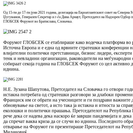
Од 15-ти до 17-ти јуни 2021 година, делегација на Евроатлантскиот совет на Северна 
Џугуманов, Генерален Секретар и г-ѓа Дина Арнаут, Претседател на Надзорен Одбор п
ГЛОБСЕК Форумот во Братислава, Словачка.
Форумот ГЛОБСЕК се етаблираше како водечка платформа во 
Источна Европа и е една од врвните стратешки конференции н
влијателни политички претставници, бизнис лидери, експерти
тенк и невладини организации, раководители на меѓународни 
собираат секоја година на ГЛОБСЕК Форумот со цел активно д
иднина.
Н.Е. Зузана Шапутова, Претседател на Словачка го отвори го
истакна потребата од стратешки разговори за длабоки промени
Франциск им се обрати на учесниците и ги поздрави важните 
обновување на светот, а исто така ја истакна и итноста за спра
еколошки и политички прашања. Претседателот на Република 
рече дека се надева дека наскоро ќе заврши пандемијата и дек
да спречат ваква криза да се случи во иднина. Последното об
отварање на Форумот ги презентираше Претседателот на Репуб
Милановиќ.