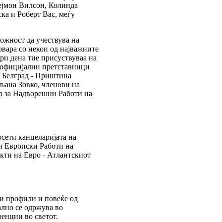
ејмон Вилсон, Колинда
ка и Роберт Вас, меѓу
ожност да учествува на
овара со некои од најважните
ри дена тие присуствуваа на
о официјални претставници
а Белград - Приштина
љана Зовко, членови на
ер за Надворешни Работи на
осети канцеларијата на
и Европски Работи на
кти на Евро - Атлантскиот
ки профили и повеќе од
лно се одржува во
ренции во светот.