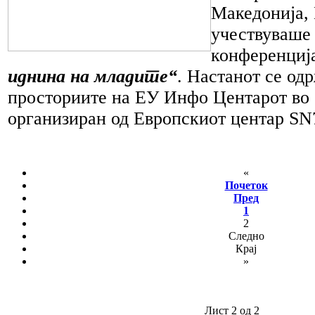
Македонија,
учествуваше
конференциј
иднина на младите“
. Настанот се од
просториите на ЕУ Инфо Центарот во 
организиран од Европскиот центар SN
«
Почеток
Пред
1
2
Следно
Крај
»
Лист 2 од 2