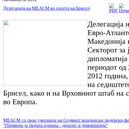
Делегација на МЕАСМ во посета на Брисел
Делегација 
Евро-Атлант
Македонија 
Секторот за 
дипломатија
периодот од 
2012 година
на седиштет
Брисел, како и на Врховниот штаб на 
во Европа.
МЕАСМ со свои учесници на Седмиот младински лидерски ф
“Промени ја твојата иднина - дијалог и демократија”