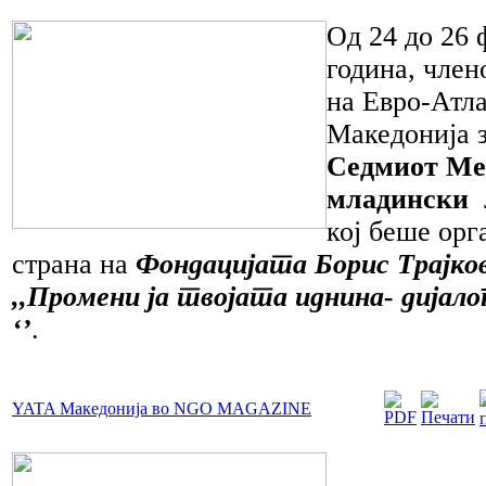
Од 24 до 26 
година, член
на Евро-Атл
Македонија з
Седмиот Ме
младински 
кој беше орг
страна на
Фондацијата Борис Трајко
,,Промени ја твојата иднина- дијало
‘’
.
YATA Македонија во NGO MAGAZINE