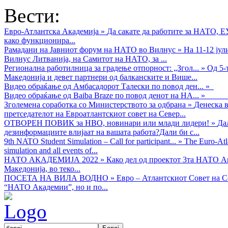
Вести:
Евро-Атлантска Академија
»
Да сакате да работите за НАТО, 
како функционира...
Рамадани на Јавниот форум на НАТО во Вилнус
»
На 11-12 ју
Вилнус Литванија, на Самитот на НАТО, за ...
Регионална работилница за градење отпорност: „Згол...
»
Од 5-
Македонија и девет партнери од балканските и Више...
Видео обраќањe од Амбасадорот Талески по повод ден...
»
Видео обраќање од Baiba Braze по повод денот на НА...
»
Зголемена соработка со Министерството за одбрана
»
Денеска в
претседателот на Евроатлантскиот совет на Север...
ОТВОРЕН ПОВИК за НВО, новинари или млади лидери!
»
Да
дезинформациите влијаат на вашата работа?Дали би с...
9th NATO Student Simulation – Call for participant...
»
The Euro-Atla
simulation and all events of...
НАТО АКАДЕМИЈА 2022
»
Како дел од проектот 3та НАТО Ак
Македонија, во теко...
ПОСЕТА НА ВИЛА ВОДНО
»
Евро – Атлантскиот Совет на С
“НАТО Академии”, но и по...